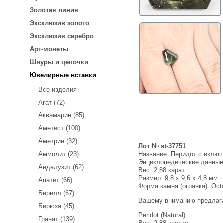
Золотая линия
Эксклюзив золото
Эксклюзив серебро
Арт-монеты
Шнуры и цепочки
Ювелирные вставки
Все изделия
Агат (72)
Аквамарин (85)
Аметист (100)
Аметрин (32)
Лот № st-37751
Название:
Перидот с включ
Аммолит (23)
Энциклопедические данны
Андалузит (62)
Вес:
2,88 карат
Размер: 9,8 x 9,6 x 4,8 мм.
Апатит (66)
Форма камня (огранка): Oct
Берилл (67)
Вашему вниманию предлаг
Бирюза (45)
Peridot (Natural)
Гранат (139)
Вес: 2,88 карата