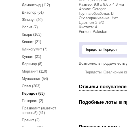
Размер: 9,8 х 9,6 х 4,8 мм
Демантоид (112)
Форма: Octagon
Диаспор (61)
Группа обработки: В
Облагораживание: Нет
Жемчуг (40)
Цвет: ож-З.5/2
Иолит (7)
Чистота: 4
Регион: Pakistan
Кварц (163)
Кианит (21)
Клиногумит (7)
Кунцит (21)
Возможно, в продаже есть
Ларимар (8)
Морганит (110)
Перидоты Ювелирные к
Муассанит (54)
Отзывы покупателе
Опал (203)
Перидот (83)
Петерсит (2)
Подобные лоты в 
Празиолит (аметист
зеленый) (41)
Пренит (2)
Проданные лоты