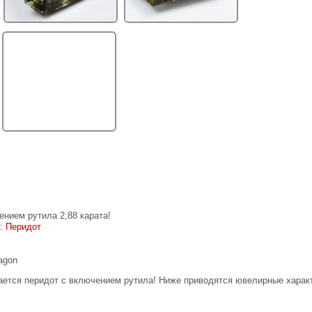
ением рутила 2,88 карата!
е:
Перидот
agon
ается перидот с включением рутила! Ниже приводятся ювелирные харак