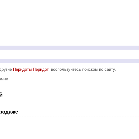
 другие
Перидоты Перидот
, воспользуйтесь поиском по сайту.
амни
й
продаже