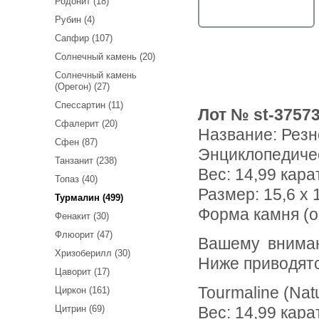
Родонит (18)
Рубин (4)
Сапфир (107)
Солнечный камень (20)
Солнечный камень
(Орегон) (27)
Спессартин (11)
Лот № st-3757
Сфалерит (20)
Название:
Резн
Сфен (87)
Энциклопедиче
Танзанит (238)
Вес:
14,99 кара
Топаз (40)
Размер: 15,6 x 1
Турмалин (499)
Форма камня (ог
Фенакит (30)
Флюорит (47)
Вашему вниманию предлагается резной рубеллит турмалин!
Хризоберилл (30)
Ниже приводят
Цаворит (17)
Tourmaline (Nat
Циркон (161)
Цитрин (69)
Вес: 14,99 кара