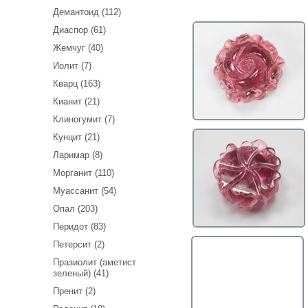
Демантоид (112)
Диаспор (61)
Жемчуг (40)
Иолит (7)
Кварц (163)
Кианит (21)
Клиногумит (7)
Кунцит (21)
Ларимар (8)
Морганит (110)
Муассанит (54)
Опал (203)
Перидот (83)
Петерсит (2)
Празиолит (аметист
зеленый) (41)
Пренит (2)