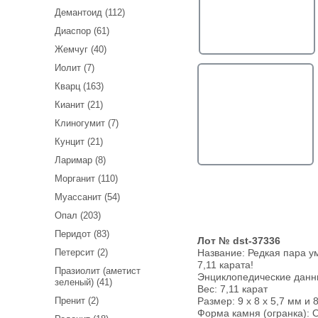
Демантоид (112)
Диаспор (61)
Жемчуг (40)
Иолит (7)
Кварц (163)
Кианит (21)
Клиногумит (7)
Кунцит (21)
Ларимар (8)
Морганит (110)
Муассанит (54)
Опал (203)
Перидот (83)
Лот № dst-37336
Петерсит (2)
Название:
Редкая пара у
7,11 карата!
Празиолит (аметист
Энциклопедические дан
зеленый) (41)
Вес:
7,11 карат
Пренит (2)
Размер: 9 х 8 х 5,7 мм и 8
Форма камня (огранка): 