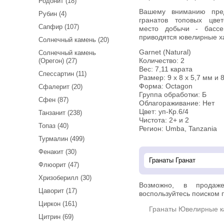
Родонит (18)
Вашему вниманию предлагается редкая пара умбалитов
Рубин (4)
гранатов топовых цвет
Сапфир (107)
место добычи - басс
приводятся ювелирные ха
Солнечный камень (20)
Garnet (Natural)
Солнечный камень
(Орегон) (27)
Количество: 2
Вес: 7,11 карата
Спессартин (11)
Размер: 9 х 8 х 5,7 мм и 8
Форма: Octagon
Сфалерит (20)
Группа обработки: Б
Сфен (87)
Облагораживание: Нет
Цвет: уп-Кр.6/4
Танзанит (238)
Чистота: 2+ и 2
Топаз (40)
Регион: Umba, Tanzania
Турмалин (499)
Фенакит (30)
Флюорит (47)
Хризоберилл (30)
Возможно, в прода
Цаворит (17)
воспользуйтесь поиском п
Циркон (161)
Гранаты Ювелирные 
Цитрин (69)