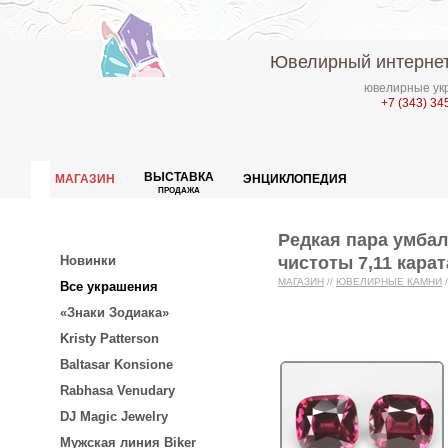
Ювелирный интернет
ювелирные укр
+7 (343) 34
ВЫСТАВКА
МАГАЗИН
ЭНЦИКЛОПЕДИЯ
ПРОДАЖА
Редкая пара умба
чистоты 7,11 карат
Новинки
МАГАЗИН
//
ЮВЕЛИРНЫЕ КАМНИ
/
Все украшения
«Знаки Зодиака»
Kristy Patterson
Baltasar Konsione
Rabhasa Venudary
DJ Magic Jewelry
Мужская линия Biker