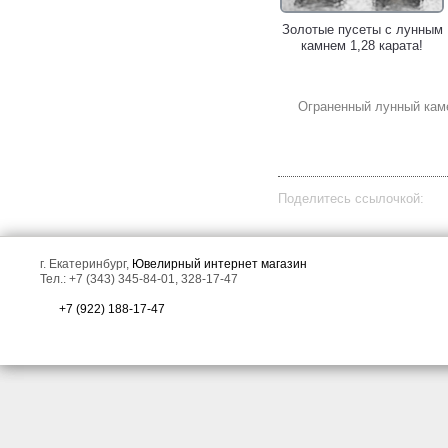
Золотое кольцо с
Золотые пусеты с лунным
ограненными лунными
камнем 1,28 карата!
камнями!
Ограненный лунный каме
Поделитесь ссылочкой:
Золотое кольцо с
Серебряное кольцо с
г. Екатеринбург,
Ювелирный интернет магазин
ограненным лунным
лунным камнем и
Тел.: +7 (343) 345-84-01, 328-17-47
камнем 1,23 карата!
родолитами!
+7 (922) 188-17-47