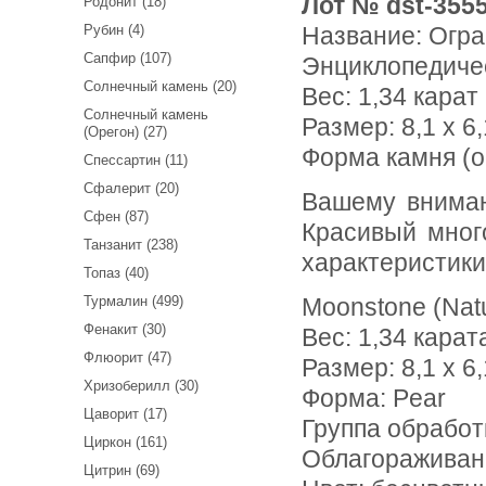
Лот № dst-355
Родонит (18)
Рубин (4)
Название:
Огра
Сапфир (107)
Энциклопедиче
Солнечный камень (20)
Вес:
1,34 карат
Солнечный камень
Размер: 8,1 x 6,
(Орегон) (27)
Форма камня (о
Спессартин (11)
Сфалерит (20)
Вашему вниманию предлагается ограненный лунный камень!
Сфен (87)
Красивый мног
Танзанит (238)
характеристики
Топаз (40)
Турмалин (499)
Moonstone (Nat
Фенакит (30)
Вес: 1,34 карат
Флюорит (47)
Размер: 8,1 х 6,
Хризоберилл (30)
Форма: Pear
Цаворит (17)
Группа обработ
Циркон (161)
Облагораживан
Цитрин (69)