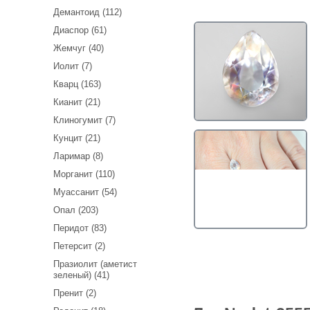
Демантоид (112)
Диаспор (61)
Жемчуг (40)
Иолит (7)
Кварц (163)
Кианит (21)
Клиногумит (7)
Кунцит (21)
Ларимар (8)
Морганит (110)
Муассанит (54)
Опал (203)
Перидот (83)
Петерсит (2)
Празиолит (аметист
зеленый) (41)
Пренит (2)