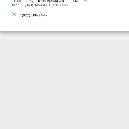
г. Екатеринбург,
Ювелирный интернет магазин
Тел.: +7 (343) 345-84-01, 328-17-47
+7 (922) 188-17-47
Золотое кольцо с крупным
Золотое кольцо с
коллекционного размера
турмалинами 2,79 карата и
неоново-голубым параиба
лейкосапфирами!
турмалином 10,15 карата,
полихромными сапфирами,
яркими апатитами и
бриллиантами!
Золотое кольцо с яркими
Золотое кольцо с
"неоновыми" турмалинами
бесцветным цирконом 1,74
1,63 карата и
и полихромным
лейкосапфирами!
турмалином 1,43 карата!