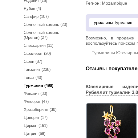
Родонит (18)
Регион: Mozambique
Рубин (4)
Сапфир (107)
Солнечный камень (20)
Солнечный камень
(Орегон) (27)
Возможно, в продаже
воспользуйтесь поиском п
Спессартин (11)
Турмалины Ювелирны
Сфалерит (20)
Сфен (87)
Отзывы покупателе
Танзанит (238)
Топаз (40)
Турмалин (499)
Ювелирные издел
Рубеллит турмалин 3,0
Фенакит (30)
Флюорит (47)
Хризоберилл (30)
Цаворит (17)
Циркон (161)
Цитрин (69)