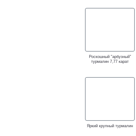
Золотая брошь с
Золотое кольцо с небесно-
аммолитом, турмалином
голубым параиба
open color grade,
турмалином 1,25 карата!
разноцветными сапфирами
и цаворитами!
Роскошный "арбузный"
турмалин 7,77 карат
Золотое кольцо с редким
Золотые пусеты с
параиба турмалином 1,91
разноцветными
карата и бриллиантами!
турмалинами 1,62 карата!
Яркий крупный турмалин