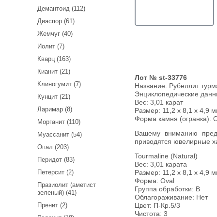
Демантоид (112)
Диаспор (61)
Жемчуг (40)
Иолит (7)
Кварц (163)
Кианит (21)
Лот № st-33776
Клиногумит (7)
Название:
Рубеллит турм
Энциклопедические дан
Кунцит (21)
Вес:
3,01 карат
Ларимар (8)
Размер: 11,2 x 8,1 x 4,9 м
Форма камня (огранка): O
Морганит (110)
Вашему вниманию предлагается рубеллит турмалин! Ниже
Муассанит (54)
приводятся ювелирные ха
Опал (203)
Tourmaline (Natural)
Перидот (83)
Вес: 3,01 карата
Петерсит (2)
Размер: 11,2 х 8,1 х 4,9 
Форма: Oval
Празиолит (аметист
Группа обработки: В
зеленый) (41)
Облагораживание: Нет
Пренит (2)
Цвет: П-Кр.5/3
Чистота: 3