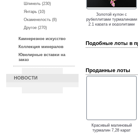
Шпинель (230)
Янтарь (10)
Серьги из золота и серебра
Золотой кулон с
с яркими турмалинами 4,38
рубеллитами турмалинами
Окаменелость (8)
карата, диопсидами и
2,1 карата и родолитами
Другое (270)
сапфирами!
гранатами!
Камнерезное искусство
Подобные лоты в 
Коллекция минералов
Ювелирные вставки на
заказ
Проданные лоты
НОВОСТИ
Золотые серьги с
Золотые пусеты с
умбалитами гранатами 6,4
разноцветными
карата и бриллиантами!
турмалинами 1,6 карата!
Красивый малиновый
турмалин 7,28 карат