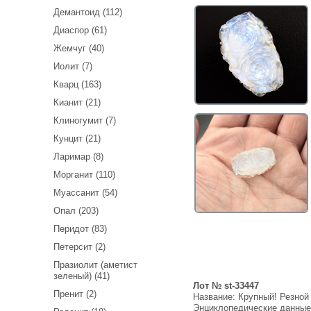
Демантоид (112)
Диаспор (61)
Жемчуг (40)
Иолит (7)
Кварц (163)
Кианит (21)
Клиногумит (7)
Кунцит (21)
Ларимар (8)
Морганит (110)
Муассанит (54)
Опал (203)
Перидот (83)
Петерсит (2)
Празиолит (аметист
зеленый) (41)
Лот № st-33447
Пренит (2)
Название:
Крупный! Резной 
Энциклопедические данны