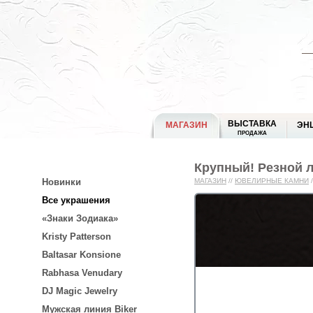
ВЫСТАВКА
МАГАЗИН
ЭН
ПРОДАЖА
Крупный! Резной л
Новинки
МАГАЗИН
//
ЮВЕЛИРНЫЕ КАМНИ
/
Все украшения
«Знаки Зодиака»
Kristy Patterson
Baltasar Konsione
Rabhasa Venudary
DJ Magic Jewelry
Мужская линия Biker