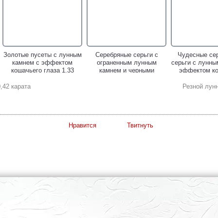
Золотые пусеты с лунным
Серебряные серьги с
Чудесные се
камнем с эффектом
ограненным лунным
серьги с лунны
кошачьего глаза 1,33
камнем и черными
эффектом ко
карата!
шпинелями!
глаза
,42 карата
Резной лунн
Нравится
Твитнуть
Золотое кольцо с
Изящные серебряные
Изящное сер
ограненным лунным
серьги с лунным камнем!
кольцо с лунн
камнем 0,85 карата!