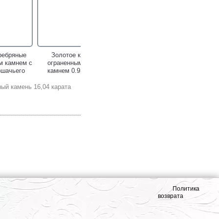
ребряные
Золотое кольцо с
м камнем с
ограненным лунным
шачьего
камнем 0,93 карата!
!
ый камень 16,04 карата
ебряное
Золотое кольцо с
ым камнем!
ограненным лунным
камнем 0,81 карата!
Политика
возврата