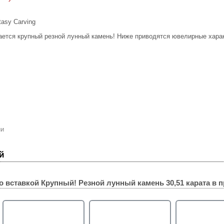
tasy Carving
ается крупный резной лунный камень! Ниже приводятся ювелирные харак
ни
й
о вставкой
Крупный! Резной лунный камень 30,51 карата
в п