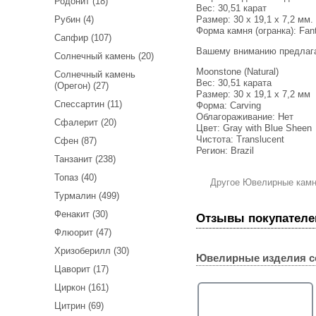
Родонит (18)
Вес:
30,51 карат
Размер: 30 x 19,1 x 7,2 мм.
Рубин (4)
Форма камня (огранка): Fan
Сапфир (107)
Вашему вниманию предлаг
Солнечный камень (20)
Moonstone (Natural)
Солнечный камень
Вес: 30,51 карата
(Орегон) (27)
Размер: 30 х 19,1 х 7,2 мм
Спессартин (11)
Форма: Carving
Облагораживание: Нет
Сфалерит (20)
Цвет: Gray with Blue Sheen
Чистота: Translucent
Сфен (87)
Регион: Brazil
Танзанит (238)
Топаз (40)
Другое Ювелирные кам
Турмалин (499)
Фенакит (30)
Отзывы покупателе
Флюорит (47)
Хризоберилл (30)
Ювелирные изделия с
Цаворит (17)
Циркон (161)
Цитрин (69)