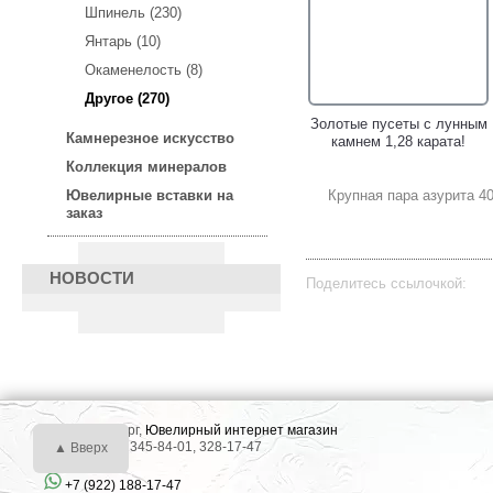
Шпинель (230)
Янтарь (10)
Окаменелость (8)
Другое (270)
Золотое кольцо с
Золотые пусеты с лунным
Камнерезное искусство
ограненными лунными
камнем 1,28 карата!
камнями!
Коллекция минералов
Крупная пара азурита 40
Ювелирные вставки на
заказ
НОВОСТИ
Поделитесь ссылочкой:
Золотое кольцо с
Серебряное кольцо с
ограненным лунным
лунным камнем и
камнем 1,23 карата!
родолитами!
г. Екатеринбург,
Ювелирный интернет магазин
Тел.: +7 (343) 345-84-01, 328-17-47
▲ Вверх
+7 (922) 188-17-47