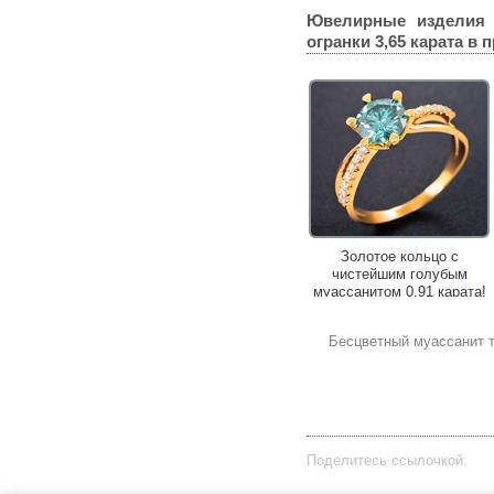
Ювелирные изделия
огранки 3,65 карата
в п
Золотые серьги с
Золотое кольцо с
зеленовато-голубыми и
чистейшим голубым
бесцветными
муассанитом 0,91 карата!
муассанитами 1,93 карата!
Бесцветный муассанит т
Поделитесь ссылочкой: