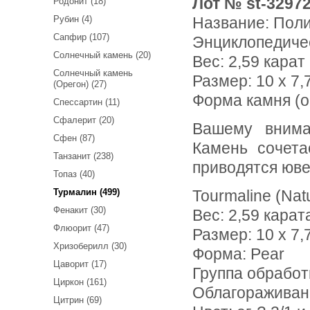
Лот № st-3297
Родонит (18)
Рубин (4)
Название:
Поли
Сапфир (107)
Энциклопедиче
Солнечный камень (20)
Вес:
2,59 карат
Солнечный камень
Размер: 10 x 7,7
(Орегон) (27)
Форма камня (о
Спессартин (11)
Сфалерит (20)
Вашему вниманию предлагается полихромный турмалинн!
Сфен (87)
Камень сочета
Танзанит (238)
приводятся юве
Топаз (40)
Турмалин (499)
Tourmaline (Nat
Фенакит (30)
Вес: 2,59 карат
Флюорит (47)
Размер: 10 х 7,
Хризоберилл (30)
Форма: Pear
Цаворит (17)
Группа обработ
Циркон (161)
Облагораживан
Цитрин (69)