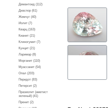
Демантоид (112)
Диаспор (61)
Жемчуг (40)
Иолит (7)
Кварц (163)
Кианит (21)
Клиногумит (7)
Кунцит (21)
Ларимар (8)
Морганит (110)
Муассанит (54)
Опал (203)
Перидот (83)
Петерсит (2)
Празиолит (аметист
зеленый) (41)
Пренит (2)