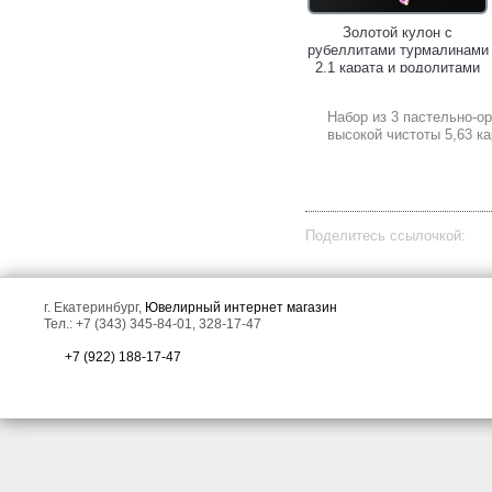
Серьги из золота и серебра
Золотой кулон с
с яркими турмалинами 4,38
рубеллитами турмалинами
карата, диопсидами и
2,1 карата и родолитами
сапфирами!
гранатами!
Набор из 3 пастельно-о
высокой чистоты 5,63 ка
Поделитесь ссылочкой:
Золотая брошь с резным
Золотые серьги с
арбузным турмалином 4,17
оранжево-розовым
г. Екатеринбург,
Ювелирный интернет магазин
карата и цаворитами!
морским жемчугом 6,04
Тел.: +7 (343) 345-84-01, 328-17-47
карата и турмалинами!
+7 (922) 188-17-47