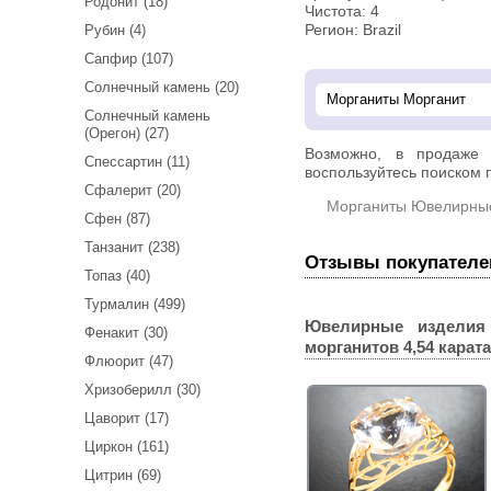
Родонит (18)
Чистота: 4
Рубин (4)
Регион: Brazil
Сапфир (107)
Солнечный камень (20)
Солнечный камень
(Орегон) (27)
Возможно, в продаже
Спессартин (11)
воспользуйтесь поиском п
Сфалерит (20)
Морганиты Ювелирны
Сфен (87)
Танзанит (238)
Отзывы покупателе
Топаз (40)
Турмалин (499)
Ювелирные изделия
Фенакит (30)
морганитов 4,54 карата
Флюорит (47)
Хризоберилл (30)
Цаворит (17)
Циркон (161)
Цитрин (69)