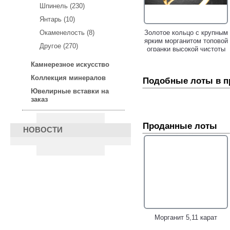
Шпинель (230)
Янтарь (10)
Яркое коктейльное золотое
Золотое кольцо с крупным
Окаменелость (8)
кольцо с крупным розовым
ярким морганитом топовой
Другое (270)
морганитом 49,21 карата и
огранки высокой чистоты
россыпью бриллиантов!
7,85 карата и
Камнерезное искусство
бриллиантами!
Коллекция минералов
Подобные лоты в 
Ювелирные вставки на
заказ
Проданные лоты
НОВОСТИ
Золотое кольцо с ярким
Золотое кольцо с
персиковым морганитом
персиковыми морганитами
3,6 карата!
высоких характеристик
5,85 карата и
бриллиантами!
Морганит 5,11 карат