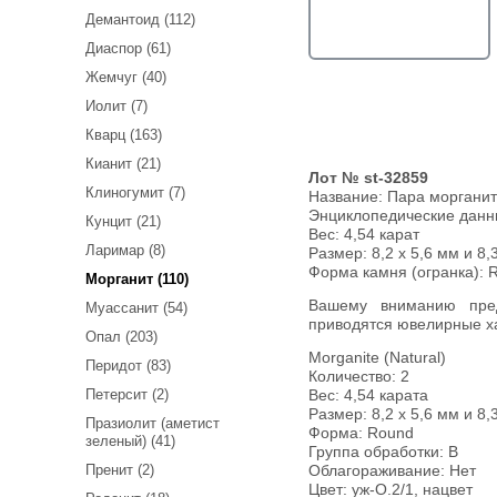
Демантоид (112)
Диаспор (61)
Жемчуг (40)
Иолит (7)
Кварц (163)
Кианит (21)
Лот № st-32859
Клиногумит (7)
Название:
Пара морганито
Энциклопедические дан
Кунцит (21)
Вес:
4,54 карат
Ларимар (8)
Размер: 8,2 х 5,6 мм и 8,
Форма камня (огранка): 
Морганит (110)
Вашему вниманию предлагается пара морганитов! Ниже
Муассанит (54)
приводятся ювелирные ха
Опал (203)
Morganite (Natural)
Перидот (83)
Количество: 2
Петерсит (2)
Вес: 4,54 карата
Размер: 8,2 х 5,6 мм и 8,
Празиолит (аметист
Форма: Round
зеленый) (41)
Группа обработки: В
Пренит (2)
Облагораживание: Нет
Цвет: уж-О.2/1, нацвет