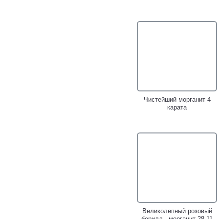
Крупное массивное
Золотое кольцо с крупным
золотое кольцо с
пастельно-персиковым
эксклюзивным розовым
морганитом 5,46 карата!
морганитом 52,8 карата и
бриллиантами!
Чистейший морганит 4
карата
Золотое кольцо с крупным
Золотое кольцо с
нежно-розовым морганитом
морганитом 1,31 карата!
14,71 карата!
Великолепный розовый
берилл - морганит 28,11