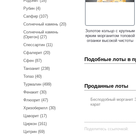
Родонит (18)
Рубин (4)
Сапфир (107)
Солнечный камень (20)
Яркое коктейльное золотое
Золотое кольцо с крупным
Солнечный камень
кольцо с крупным розовым
ярким морганитом топовой
(Орегон) (27)
морганитом 49,21 карата и
огранки высокой чистоты
Спессартин (11)
россыпью бриллиантов!
7,85 карата и
бриллиантами!
Сфалерит (20)
Подобные лоты в 
Сфен (87)
Танзанит (238)
Топаз (40)
Турмалин (499)
Проданные лоты
Фенакит (30)
Бесподобный морганит 3
Золотое кольцо с ярким
Золотое кольцо с
Флюорит (47)
карат
персиковым морганитом
персиковыми морганитами
Хризоберилл (30)
3,6 карата!
высоких характеристик
5,85 карата и
Цаворит (17)
бриллиантами!
Циркон (161)
Поделитесь ссылочкой:
Цитрин (69)