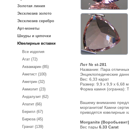
Золотая линия
Эксклюзив золото
Эксклюзив серебро
Арт-монеты
Шнуры и цепочки
Ювелирные вставки
Все изделия
Агат (72)
Лот № st-281
Аквамарин (85)
Название:
Пара отличных
Аметист (100)
Энциклопедические дан
Вес:
6,33 карат
Аметрин (32)
Размер: 9,9 x 9,9 x 6,68 м
Форма камня (огранка): Tri
Аммолит (23)
Андалузит (62)
Вашему вниманию предла
Апатит (66)
морганитов! Камни серт
Берилл (67)
приводятся ювелирные х
Бирюза (45)
Morganite (Воробьевит
Гранат (139)
Вес пары
6.33
Carat