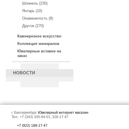
Шпинель (230)
Янтарь (10)
Окаменелость (8)
Другое (270)
Крупное массивное
Золотое кольцо с крупным
золотое кольцо с
пастельно-персиковым
Камнерезное искусство
эксклюзивным розовым
морганитом 5,46 карата!
Коллекция минералов
морганитом 52,8 карата и
бриллиантами!
Ювелирные вставки на
заказ
НОВОСТИ
Золотое кольцо с крупным
Золотое кольцо с
нежно-розовым морганитом
морганитом 1,31 карата!
14,71 карата!
г. Екатеринбург,
Ювелирный интернет магазин
Тел.: +7 (343) 345-84-01, 328-17-47
+7 (922) 188-17-47