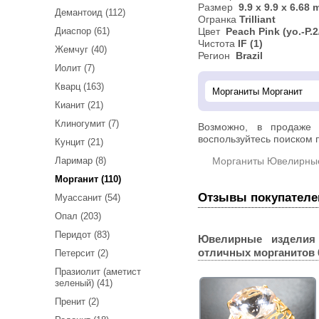
Размер
9.9 х 9.9 х 6.68
Демантоид (112)
Огранка
Trilliant
Диаспор (61)
Цвет
Peach
Pink
(уо.-Р.2
Чистота
IF (1)
Жемчуг (40)
Регион
Brazil
Иолит (7)
Кварц (163)
Кианит (21)
Клиногумит (7)
Возможно, в продаже
воспользуйтесь поиском п
Кунцит (21)
Ларимар (8)
Морганиты Ювелирны
Морганит (110)
Отзывы покупателе
Муассанит (54)
Опал (203)
Перидот (83)
Ювелирные изделия
отличных морганитов 6
Петерсит (2)
Празиолит (аметист
зеленый) (41)
Пренит (2)