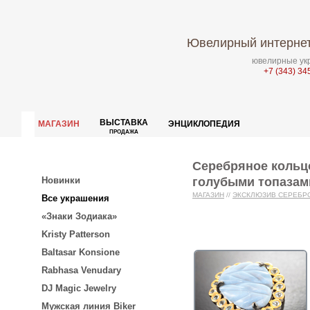
Ювелирный интернет
ювелирные укр
+7 (343) 34
ВЫСТАВКА
МАГАЗИН
ЭНЦИКЛОПЕДИЯ
ПРОДАЖА
Серебряное кольцо
голубыми топазам
Новинки
МАГАЗИН
//
ЭКСКЛЮЗИВ СЕРЕБР
Все украшения
«Знаки Зодиака»
Kristy Patterson
Baltasar Konsione
Rabhasa Venudary
DJ Magic Jewelry
Мужская линия Biker