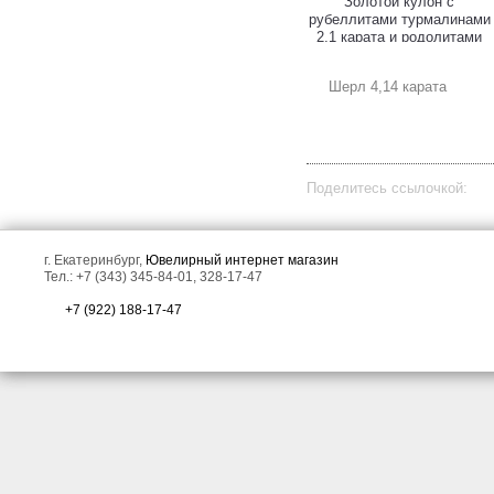
Серьги из золота и серебра
Золотой кулон с
с яркими турмалинами 4,38
рубеллитами турмалинами
карата, диопсидами и
2,1 карата и родолитами
сапфирами!
гранатами!
Шерл 4,14 карата
Поделитесь ссылочкой:
Золотая брошь с резным
Золотые серьги с
г. Екатеринбург,
Ювелирный интернет магазин
арбузным турмалином 4,17
оранжево-розовым
Тел.: +7 (343) 345-84-01, 328-17-47
карата и цаворитами!
морским жемчугом 6,04
карата и турмалинами!
+7 (922) 188-17-47