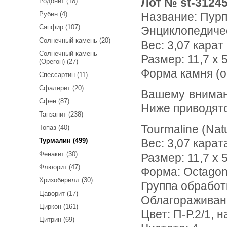
Лот № st-3124
Родонит (18)
Рубин (4)
Название:
Пурп
Сапфир (107)
Энциклопедиче
Солнечный камень (20)
Вес:
3,07 карат
Солнечный камень
Размер: 11,7 x 5
(Орегон) (27)
Форма камня (о
Спессартин (11)
Сфалерит (20)
Вашему вниманию предлагается пурпурно-розовый турмалин!
Сфен (87)
Ниже приводят
Танзанит (238)
Tourmaline (Nat
Топаз (40)
Турмалин (499)
Вес: 3,07 карат
Фенакит (30)
Размер: 11,7 х 5
Флюорит (47)
Форма: Octago
Хризоберилл (30)
Группа обработ
Цаворит (17)
Облагораживан
Циркон (161)
Цвет: П-Р.2/1, 
Цитрин (69)