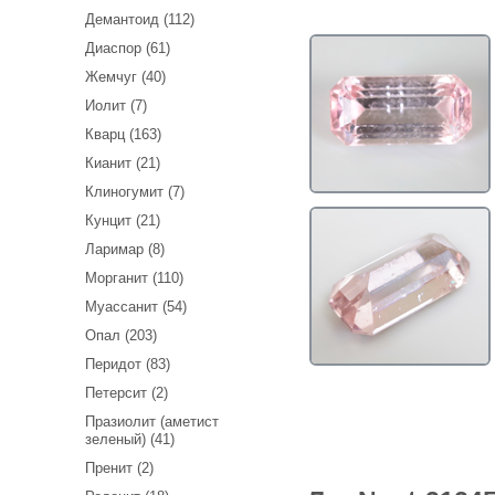
Демантоид (112)
Диаспор (61)
Жемчуг (40)
Иолит (7)
Кварц (163)
Кианит (21)
Клиногумит (7)
Кунцит (21)
Ларимар (8)
Морганит (110)
Муассанит (54)
Опал (203)
Перидот (83)
Петерсит (2)
Празиолит (аметист
зеленый) (41)
Пренит (2)