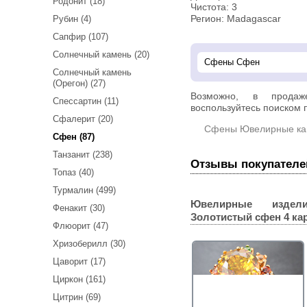
Родонит (18)
Чистота: 3
Рубин (4)
Регион: Madagascar
Сапфир (107)
Солнечный камень (20)
Солнечный камень
(Орегон) (27)
Возможно, в прод
Спессартин (11)
воспользуйтесь поиском п
Сфалерит (20)
Сфены Ювелирные ка
Сфен (87)
Танзанит (238)
Отзывы покупателе
Топаз (40)
Турмалин (499)
Ювелирные издел
Фенакит (30)
Золотистый сфен 4 ка
Флюорит (47)
Хризоберилл (30)
Цаворит (17)
Циркон (161)
Цитрин (69)