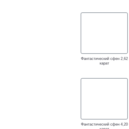
Крупные золотые пусеты с
Золотое кольцо c ярко-
ярко-зелеными сфенами
зеленым сфеном 3,01
5,4 карата!
карата!
Фантастический сфен 2,62
карат
Серебряное кольцо cо
Серебряное кольцо cо
сфеном 4,28 карата,
сфеном и розовыми
диопсидом и перидотом!
турмалинами!
Фантастический сфен 4,20
карат