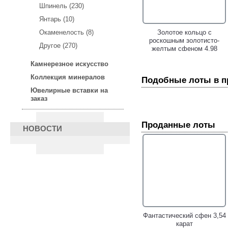
Шпинель (230)
Янтарь (10)
Золотое кольцо с крупным
Золотое кольцо с
Окаменелость (8)
золотистым сфеном
роскошным золотисто-
Другое (270)
редкой огранки 5,69
желтым сфеном 4,98
карата!
карата, цаворитами,
Камнерезное искусство
желтыми и оранжевыми
сапфирами!
Коллекция минералов
Подобные лоты в 
Ювелирные вставки на
заказ
Проданные лоты
НОВОСТИ
Золотое кольцо cо
Золотое кольцо c
зеленовато-желтым
золотистым сфеном
сфеном 1,19 карата!
редкой огранки 3,06
карата!
Фантастический сфен 3,54
карат