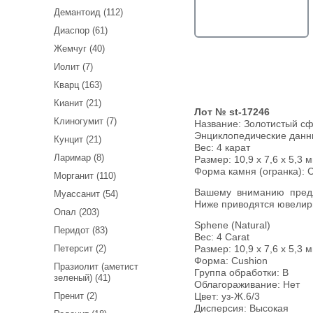
Демантоид (112)
Диаспор (61)
Жемчуг (40)
Иолит (7)
Кварц (163)
Кианит (21)
Лот № st-17246
Клиногумит (7)
Название:
Золотистый сф
Энциклопедические дан
Кунцит (21)
Вес:
4 карат
Ларимар (8)
Размер: 10,9 x 7,6 x 5,3 м
Форма камня (огранка): 
Морганит (110)
Вашему вниманию предлагается крупный золотистый сфен!
Муассанит (54)
Ниже приводятся ювелир
Опал (203)
Sphene (Natural)
Перидот (83)
Вес: 4 Carat
Петерсит (2)
Размер: 10,9 х 7,6 х 5,3 
Форма: Cushion
Празиолит (аметист
Группа обработки: В
зеленый) (41)
Облагораживание: Нет
Пренит (2)
Цвет: уз-Ж.6/3
Дисперсия: Высокая