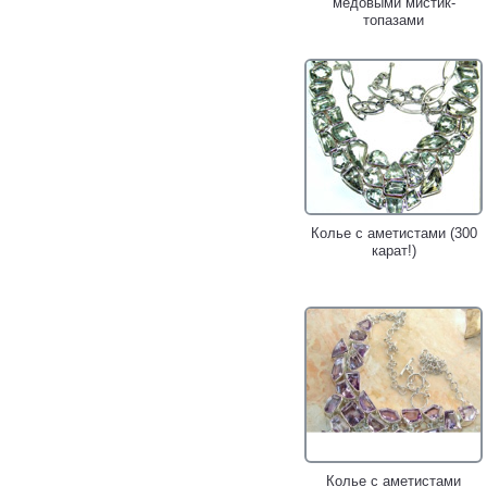
медовыми мистик-
топазами
Колье с аметистами (300
карат!)
Колье с аметистами