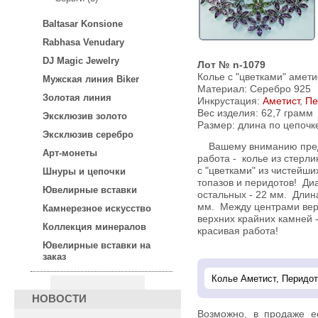
Baltasar Konsione
Rabhasa Venudary
DJ Magic Jewelry
Лот № n-1079
Колье с "цветками" амети
Мужская линия Biker
Материал: Серебро 925
Золотая линия
Инкрустация:
Аметист
,
Пе
Вес изделия:
62,7 грамм
Эксклюзив золото
Размер: длина по цепочке
Эксклюзив серебро
Вашему вниманию предл
Арт-монеты
работа - колье из стерли
с "цветками" из чистейши
Шнуры и цепочки
топазов и перидотов! Ди
Ювелирные вставки
остальных - 22 мм. Длина
мм. Между центрами вер
Камнерезное искусство
верхних крайних камней -
Коллекция минералов
красивая работа!
Ювелирные вставки на
заказ
НОВОСТИ
Возможно, в продаже 