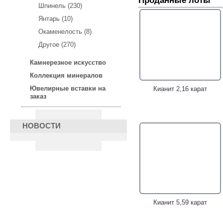
Проданные лоты
Шпинель (230)
Янтарь (10)
Серебряное кольцо с
Серебряное кольцо с
кианитом и «неоновыми»
халцедоном 19,5 карата,
Окаменелость (8)
апатитами!
кианитом и голубым
Другое (270)
топазом !
Камнерезное искусство
Коллекция минералов
Ювелирные вставки на
Кианит 2,16 карат
заказ
НОВОСТИ
Серебряное кольцо с
Серебряное кольцо с
кианитами!
кианитами и танзанитами!
Кианит 5,59 карат