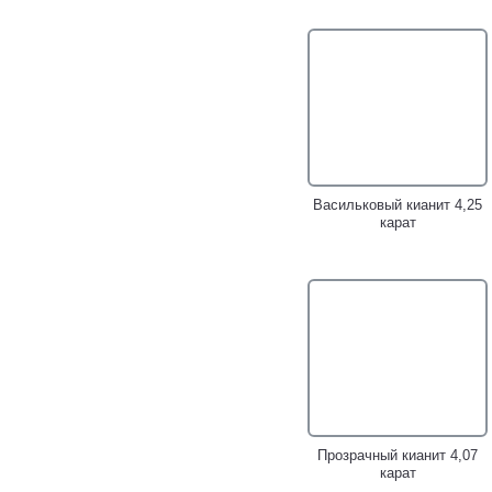
Серебряное кольцо с
Серебряное кольцо с
кианитами, голубыми
кианитом!
топазами и «неоновыми»
апатитами!
Васильковый кианит 4,25
карат
Эффектное серебряное
Серебряное кольцо с
кольцо с кианитом!
кианитом!
Прозрачный кианит 4,07
карат