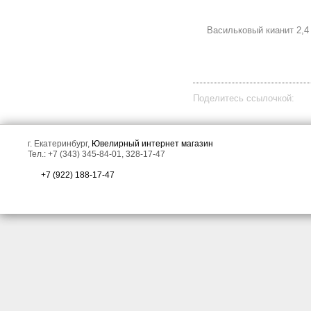
Васильковый кианит 2,4
Ажурное серебряное
Ажурное серебряное
кольцо с голубыми
кольцо с кианитом и
топазами, кианитами и
цитринами!
танзанитом!
Поделитесь ссылочкой:
г. Екатеринбург,
Ювелирный интернет магазин
Тел.: +7 (343) 345-84-01, 328-17-47
+7 (922) 188-17-47