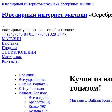
Ювелирный интернет-магазин «Серебряные Линии»
Ювелирный интернет-магазин
«Серебр
ювелирные украшения из серебра и золота
+7 (343) 345-84-01
,
+7 (343) 328-17-47
МАГАЗИН
Выставка
Продажа
ЭНЦИКЛОПЕДИЯ
Мастерская
Контакты
Новинки
Кулон из к
Все украшения
«Знаки Зодиака»
топазом!
Kristy Patterson
Baltasar Konsione
Все изделия
Магазин
//
Baltasar Kons
Браслеты (4)
Колье (98)
Кольца (17)