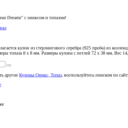
ean Dreams" с ониксом и топазом!
паз
гается кулон из стерлингового серебра (925 проба) из коллекц
ры топаза 8 х 8 мм. Размеры кулона с петлей 72 х 38 мм. Вес 14,
ть другие
Кулоны Оникс, Топаз
, воспользуйтесь поиском по сайт
e
же