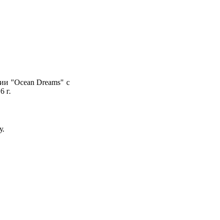
ии "Ocean Dreams" с
6 г.
у.