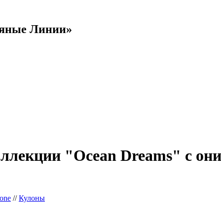
яные Линии»
оллекции "Ocean Dreams" с он
ione
//
Кулоны