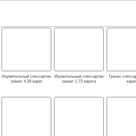
Серебряное кольцо cо
Серебряное кольцо cо
Серебряное к
спессартином гранатом и
спессартином и синими
спессарти
синими сапфирами!
сапфирами!
родолитом, 
пурпурным са
Изумительный спессартин
Изумительный спессартин
Гранат спесса
гранат 4,28 карат
гранат 1,73 карата
кара