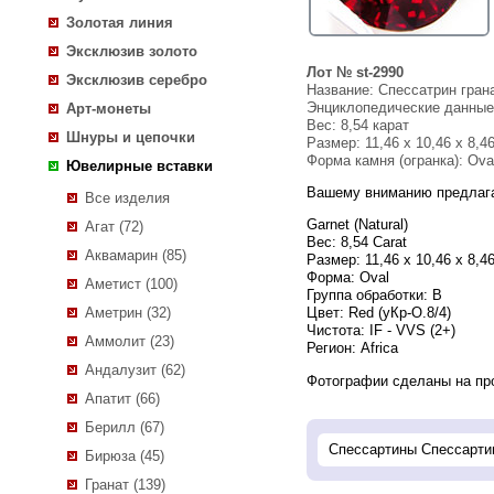
Золотая линия
Эксклюзив золото
Лот № st-2990
Эксклюзив серебро
Название:
Спессатрин грана
Энциклопедические данны
Арт-монеты
Вес:
8,54 карат
Шнуры и цепочки
Размер: 11,46 x 10,46 x 8,4
Форма камня (огранка): Ova
Ювелирные вставки
Вашему вниманию предлага
Все изделия
Garnet (Natural)
Агат (72)
Вес: 8,54 Carat
Аквамарин (85)
Размер: 11,46 х 10,46 х 8,
Форма: Oval
Аметист (100)
Группа обработки:
В
Аметрин (32)
Цвет: Red
(уКр-О.8/4)
Чистота:
IF - VVS (2+)
Аммолит (23)
Регион: Africa
Андалузит (62)
Фотографии сделаны на пр
Апатит (66)
Берилл (67)
Бирюза (45)
Гранат (139)