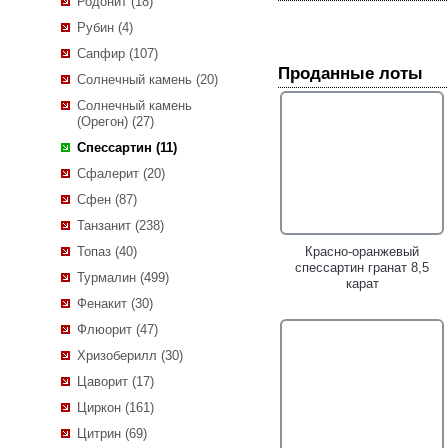
Родонит (18)
Рубин (4)
Сапфир (107)
Проданные лоты
Солнечный камень (20)
Солнечный камень
(Орегон) (27)
Серебряное кольцо с
Серебряное кольцо cо
лунным камнем и
спессартином и рубинами!
Спессартин (11)
спессартинами!
Сфалерит (20)
Сфен (87)
Танзанит (238)
Топаз (40)
Красно-оранжевый
спессартин гранат 8,5
Турмалин (499)
карат
Фенакит (30)
Флюорит (47)
Хризоберилл (30)
Цаворит (17)
Циркон (161)
Цитрин (69)