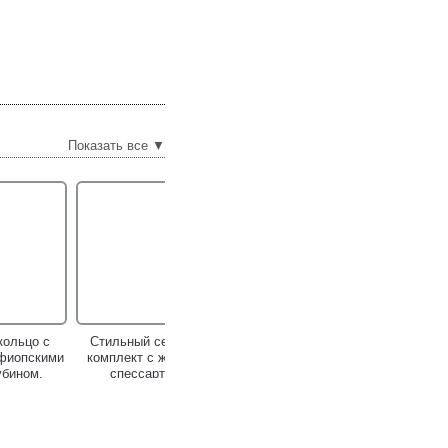
Показать все ▼
кольцо с
Стильный серебряный
фиопскими
комплект с жемчугом и
убином,
спессартинами!
нами и
ами!