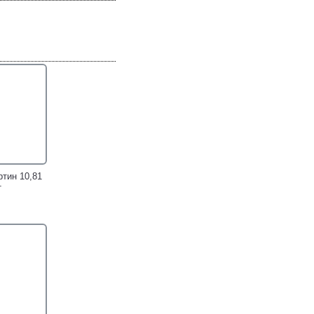
ольцо cо
ном и
синим и
пфирами!
ртин 10,81
т