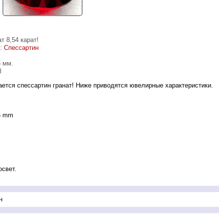
т 8,54 карат!
е:
Спессартин
6 мм.
l
ется спессартин гранат! Ниже приводятся ювелирные характеристики.
46 mm
освет.