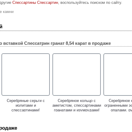
 другие
Спессартины Спессартин
, воспользуйтесь поиском по сайту.
е камни
й
о вставкой
Спессатрин гранат 8,54 карат
в продаже
Серебряные серьги с
Серебряное кольцо с
Серебряное 
иолитами и
аметистом, спессартинами
ограненными э
спессартинами!
гранатами и изумрудами!
опалами, р
спессарти
цаворит
продаже