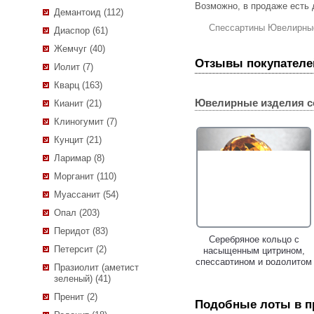
Возможно, в продаже есть
Демантоид (112)
Спессартины Ювелирны
Диаспор (61)
Жемчуг (40)
Отзывы покупателе
Иолит (7)
Кварц (163)
Ювелирные изделия с
Кианит (21)
Клиногумит (7)
Кунцит (21)
Ларимар (8)
Морганит (110)
Муассанит (54)
Опал (203)
Перидот (83)
Золотые серьги с
Серебряное кольцо с
Петерсит (2)
цитринами мадейра 5,73
насыщенным цитрином,
карата и спессартинами
спессартином и родолитом
Празиолит (аметист
гранатами!
гранатом!
зеленый) (41)
Пренит (2)
Подобные лоты в 