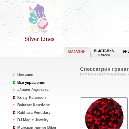
ВЫСТАВКА
МАГАЗИН
ЭН
ПРОДАЖА
Спессатрин гранат 
Новинки
МАГАЗИН
//
ЮВЕЛИРНЫЕ КАМНИ
/
Все украшения
«Знаки Зодиака»
Kristy Patterson
Baltasar Konsione
Rabhasa Venudary
DJ Magic Jewelry
Мужская линия Biker