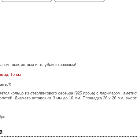
аром, аметистами и голубыми топазами!
имар
,
Топаз
азмер?)
лотой. Диаметр вставок от 3 мм до 16 мм. Площадка 26 х 26 мм, высота
бро
й