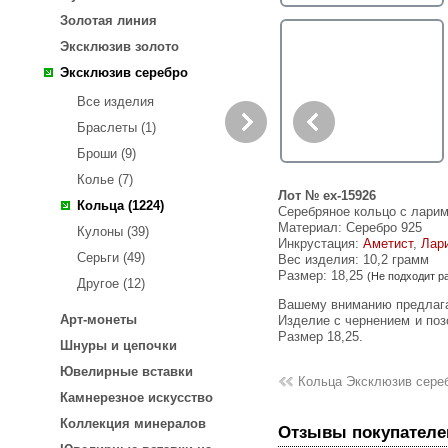
Золотая линия
Эксклюзив золото
Эксклюзив серебро
Все изделия
Браслеты (1)
Броши (9)
Колье (7)
Лот № ex-15926
Кольца (1224)
Серебряное кольцо с ларим
Материал: Серебро 925
Кулоны (39)
Инкрустация:
Аметист
,
Лар
Серьги (49)
Вес изделия:
10,2 грамм
Размер: 18,25
(Не подходит р
Другое (12)
Вашему вниманию предлагается кольцо из стерлингового серебра (925 проба) c ларимаром, аметистами и голубыми топазами!
Арт-монеты
Изделие с чернением и позо
Размер 18,25.
Шнуры и цепочки
Ювелирные вставки
Кольца Эксклюзив сере
Камнерезное искусство
Коллекция минералов
Отзывы покупателе