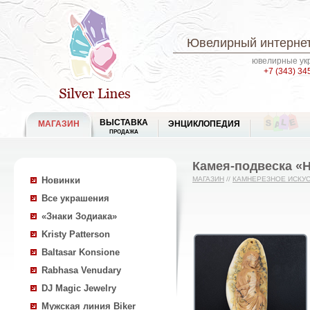
Ювелирный интернет
ювелирные укр
+7 (343) 34
ВЫСТАВКА
МАГАЗИН
ЭНЦИКЛОПЕДИЯ
ПРОДАЖА
Камея-подвеска «
Новинки
МАГАЗИН
//
КАМНЕРЕЗНОЕ ИСКУ
Все украшения
«Знаки Зодиака»
Kristy Patterson
Baltasar Konsione
Rabhasa Venudary
DJ Magic Jewelry
Мужская линия Biker