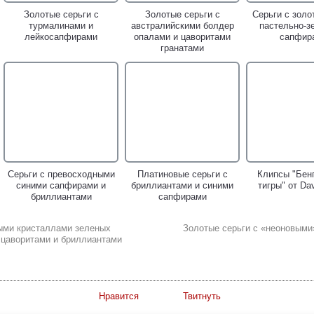
Золотые серьги с
Золотые серьги с
Серьги с золо
турмалинами и
австралийскими болдер
пастельно-з
лейкосапфирами
опалами и цаворитами
сапфир
гранатами
Серьги с превосходными
Платиновые серьги с
Клипсы "Бен
синими сапфирами и
бриллиантами и синими
тигры" от Da
бриллиантами
сапфирами
ными кристаллами зеленых
Золотые серьги с «неоновыми»
, цаворитами и бриллиантами
Нравится
Твитнуть