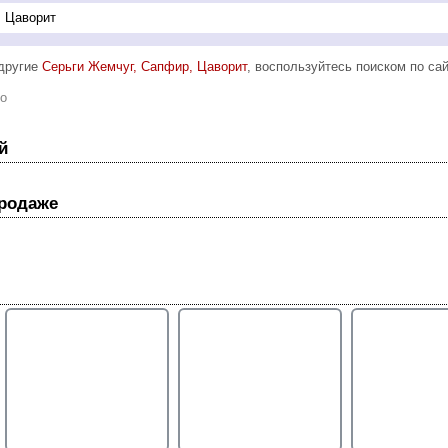
 другие
Серьги Жемчуг, Сапфир, Цаворит
, воспользуйтесь поиском по сай
то
й
продаже