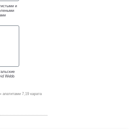
тистыми и
елеными
ами
гальские
vid Webb
 апатитами 7,19 карата