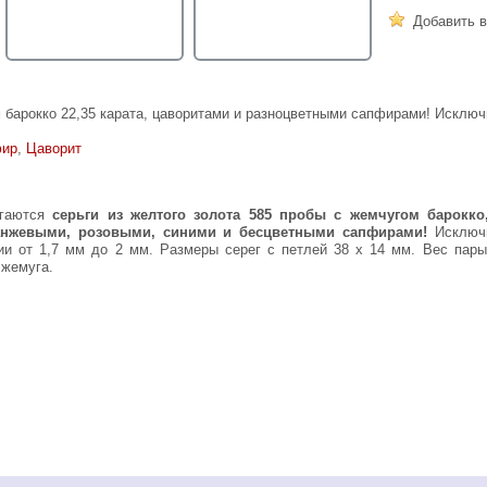
Добавить в
 барокко 22,35 карата, цаворитами и разноцветными сапфирами! Исклю
ир
,
Цаворит
агаются
серьги из желтого золота 585 пробы с жемчугом барокко
анжевыми, розовыми, синими и бесцветными сапфирами!
Исключ
ии от 1,7 мм до 2 мм. Размеры серег с петлей 38 х 14 мм. Вес пары
 жемуга.