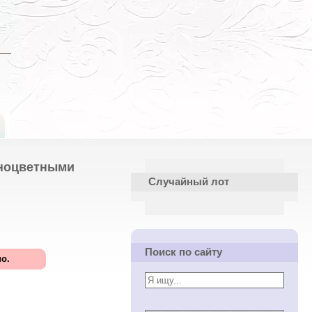
зноцветными
Случайный лот
Поиск по сайту
о.