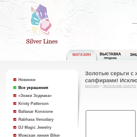
ВЫСТАВКА
МАГАЗИН
ЭН
ПРОДАЖА
Золотые серьги с 
сапфирами! Исклю
Новинки
МАГАЗИН
//
ЭКСКЛЮЗИВ ЗОЛОТО
Все украшения
«Знаки Зодиака»
Kristy Patterson
Baltasar Konsione
Rabhasa Venudary
DJ Magic Jewelry
Мужская линия Biker