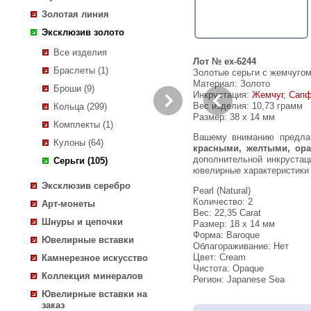
Золотая линия
Эксклюзив золото
Все изделия
Лот № ex-6244
Браслеты (1)
Золотые серьги с жемчугом
Материал: Золото
Броши (9)
Инкрустация:
Жемчуг
,
Сапф
Вес изделия:
10,73 грамм
Кольца (299)
Размер: 38 х 14 мм
Комплекты (1)
Вашему вниманию предл
Кулоны (64)
красными, желтыми, ор
дополнительной инкрустац
Серьги (105)
ювелирные характеристики
Эксклюзив серебро
Pearl (Natural)
Количество: 2
Арт-монеты
Вес: 22,35 Carat
Шнуры и цепочки
Размер: 18 х 14 мм
Форма: Baroque
Ювелирные вставки
Облагораживание: Нет
Цвет: Cream
Камнерезное искусство
Чистота: Opaque
Коллекция минералов
Регион: Japanese Sea
Ювелирные вставки на
заказ