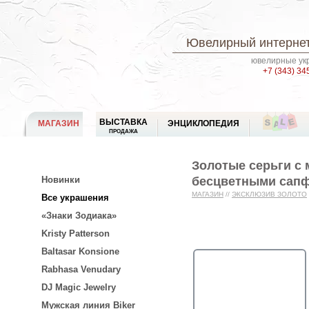
Ювелирный интернет
ювелирные укр
+7 (343) 34
ВЫСТАВКА
МАГАЗИН
ЭНЦИКЛОПЕДИЯ
ПРОДАЖА
Золотые серьги с 
бесцветными сапф
Новинки
МАГАЗИН
//
ЭКСКЛЮЗИВ ЗОЛОТО
Все украшения
«Знаки Зодиака»
Kristy Patterson
Baltasar Konsione
Rabhasa Venudary
DJ Magic Jewelry
Мужская линия Biker