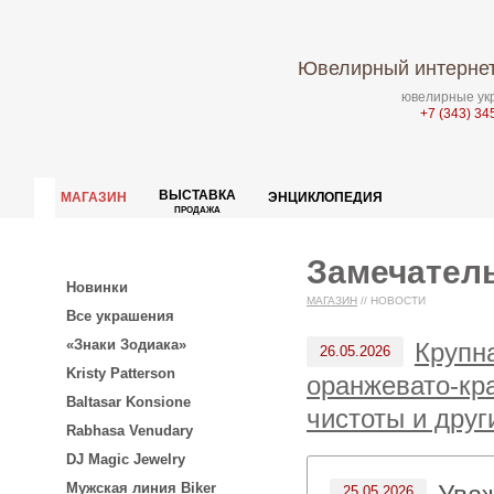
Ювелирный интернет
ювелирные укр
+7 (343) 34
ВЫСТАВКА
МАГАЗИН
ЭНЦИКЛОПЕДИЯ
ПРОДАЖА
Замечатель
Новинки
МАГАЗИН
//
НОВОСТИ
Все украшения
«Знаки Зодиака»
Крупн
26.05.2026
Kristy Patterson
оранжевато-кр
Baltasar Konsione
чистоты и дру
Rabhasa Venudary
DJ Magic Jewelry
Мужская линия Biker
25.05.2026