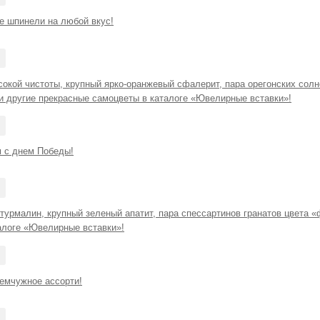
е шпинели на любой вкус!
сокой чистоты, крупный ярко-оранжевый сфалерит, пара орегонских сол
и другие прекрасные самоцветы в каталоге «Ювелирные вставки»!
 с днем Победы!
урмалин, крупный зеленый апатит, пара спессартинов гранатов цвета «
талоге «Ювелирные вставки»!
емчужное ассорти!