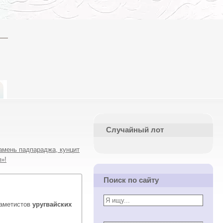
Случайный лот
амень падпараджа, кунцит
»!
Поиск по сайту
 аметистов
уругвайских