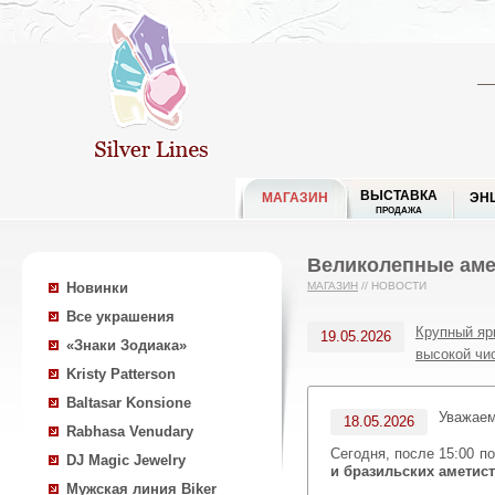
ВЫСТАВКА
МАГАЗИН
ЭН
ПРОДАЖА
Великолепные аме
Новинки
МАГАЗИН
//
НОВОСТИ
Все украшения
Крупный яр
19.05.2026
«Знаки Зодиака»
высокой чи
Kristy Patterson
Baltasar Konsione
Уважае
18.05.2026
Rabhasa Venudary
Сегодня, после 15:00 п
DJ Magic Jewelry
и бразильских аметист
Мужская линия Biker