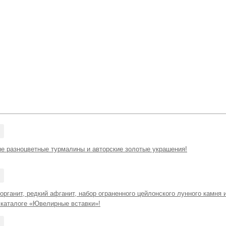
е разноцветные турмалины и авторские золотые украшения!
рганит, редкий афганит, набор ограненного цейлонского лунного камня 
 каталоге «Ювелирные вставки»!