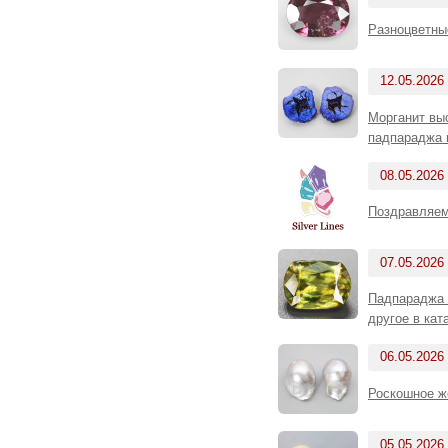
Разноцветны
12.05.2026
Морганит вы
падпараджа 
08.05.2026
Поздравляем
07.05.2026
Падпараджа т
другое в ка
06.05.2026
Роскошное ж
05.05.2026