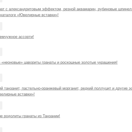
нат с александритовым эффектом, резной аквамарин, рубиновые шпинел
 каталоге «Ювелирные вставки»!
емчужное ассорти!
 «неоновые» цавориты гранаты и роскошные золотые украшения!
ий танзанит, пастельно-оранжевый морганит, редкий поллуцит и другие
велирные вставки»!
е родолиты гранаты из Танзании!