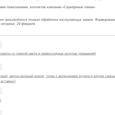
шими пожеланиями, коллектив компании «Серебряные линии»
дет производится только обработка поступающих заявок. Формировани
 вторник, 24 февраля.
ориты со сменой цвета и превосходные золотые украшения!
анит, мятно-зеленый апатит, топаз с включением рутила и другие самоц
вставки»!
!