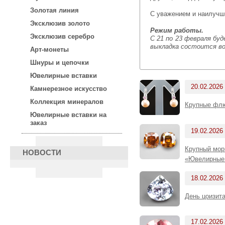
Золотая линия
С уважением и наилуч
Эксклюзив золото
Режим работы.
Эксклюзив серебро
С 21 по 23 февраля бу
выкладка состоится во
Арт-монеты
Шнуры и цепочки
Ювелирные вставки
20.02.2026
Камнерезное искусство
Коллекция минералов
Крупные флю
Ювелирные вставки на
заказ
19.02.2026
Крупный морг
НОВОСТИ
«Ювелирные 
18.02.2026
День цоизита
17.02.2026