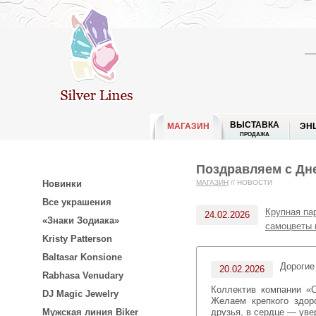
ВЫСТАВКА
МАГАЗИН
ЭН
ПРОДАЖА
Поздравляем с Дн
Новинки
МАГАЗИН
//
НОВОСТИ
Все украшения
Крупная па
24.02.2026
«Знаки Зодиака»
самоцветы 
Kristy Patterson
Baltasar Konsione
Дорогие
20.02.2026
Rabhasa Venudary
Коллектив компании «Серебряные линии» сердечно поздравляет вас с Днём защитника Отечества — 23 февраля!
DJ Magic Jewelry
Желаем крепкого здор
друзья, в сердце — уве
Мужская линия Biker