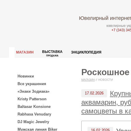
Ювелирный интернет
ювелирные укр
+7 (343) 34
ВЫСТАВКА
МАГАЗИН
ЭНЦИКЛОПЕДИЯ
ПРОДАЖА
Роскошное
Новинки
МАГАЗИН
//
НОВОСТИ
Все украшения
«Знаки Зодиака»
Крупн
17.02.2026
Kristy Patterson
аквамарин, ру
Baltasar Konsione
самоцветы в к
Rabhasa Venudary
DJ Magic Jewelry
Мужская линия Biker
16.02.2026