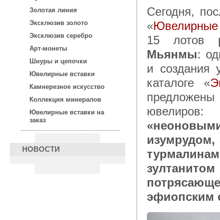
Сегодня, после 15:00 по московскому времени, в каталоге
Золотая линия
«
Ювелирные 
Эксклюзив золото
Эксклюзив серебро
15 лотов
Арт-монеты
Мьянмы
: о
Шнуры и цепочки
и создания 
Ювелирные вставки
каталоге «
Э
Камнерезное искусство
предложены
Коллекция минералов
ювелиров:
у
Ювелирные вставки на
заказ
«неоновым
изумрудом,
НОВОСТИ
турмалинам
зултанито
потрясающ
эфиопским 