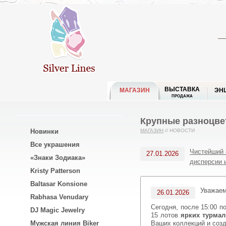
ВЫСТАВКА
МАГАЗИН
ЭН
ПРОДАЖА
Крупные разноцве
Новинки
МАГАЗИН
//
НОВОСТИ
Все украшения
Чистейший 
27.01.2026
«Знаки Зодиака»
дисперсии 
Kristy Patterson
Baltasar Konsione
Уважае
26.01.2026
Rabhasa Venudary
Сегодня, после 15:00 
DJ Magic Jewelry
15 лотов
ярких турмал
Ваших коллекций и соз
Мужская линия Biker