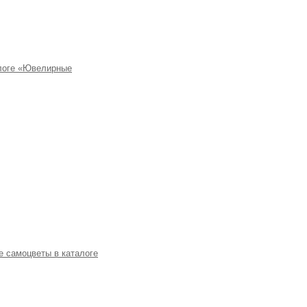
алоге «Ювелирные
е самоцветы в каталоге