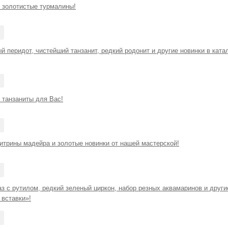
золотистые турмалины!
й перидот, чистейший танзанит, редкий родонит и другие новинки в кат
танзаниты для Вас!
итрины мадейра и золотые новинки от нашей мастерской!
з с рутилом, редкий зеленый циркон, набор резных аквамаринов и други
вставки»!