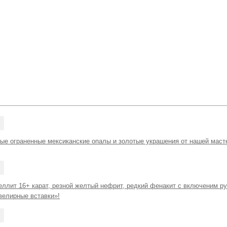
ые ограненные мексиканские опалы и золотые украшения от нашей маст
ллит 16+ карат, резной желтый нефрит, редкий фенакит с включеним ру
велирные вставки»!