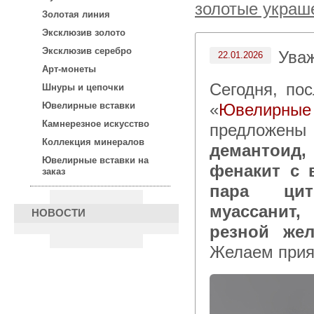
золотые украш
Золотая линия
Эксклюзив золото
Эксклюзив серебро
Ува
22.01.2026
Арт-монеты
Сегодня, после 15:00 по московскому времени в каталоге
Шнуры и цепочки
«
Ювелирны
Ювелирные вставки
Камнерезное искусство
предложены 
Коллекция минералов
демантоид,
Ювелирные вставки на
фенакит с 
заказ
пара цит
муассанит,
НОВОСТИ
резной же
Желаем прия