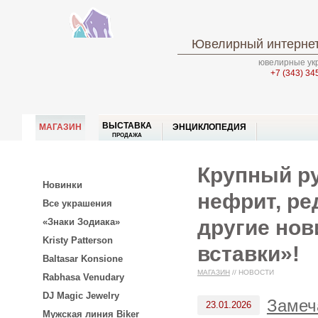
Ювелирный интернет
ювелирные укр
+7 (343) 34
ВЫСТАВКА
МАГАЗИН
ЭНЦИКЛОПЕДИЯ
ПРОДАЖА
Крупный ру
Новинки
нефрит, ре
Все украшения
другие нов
«Знаки Зодиака»
Kristy Patterson
вставки»!
Baltasar Konsione
МАГАЗИН
//
НОВОСТИ
Rabhasa Venudary
DJ Magic Jewelry
Замеч
23.01.2026
Мужская линия Biker