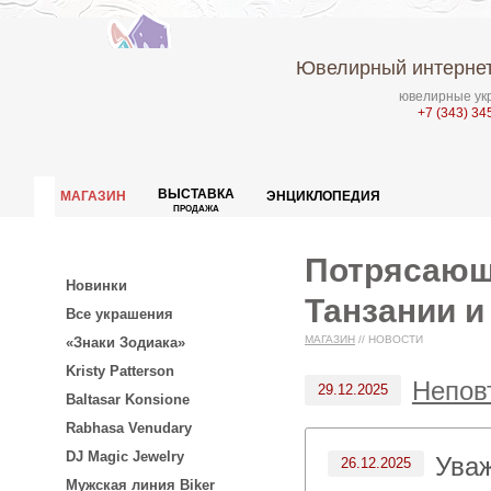
Ювелирный интернет
ювелирные укр
+7 (343) 34
ВЫСТАВКА
МАГАЗИН
ЭНЦИКЛОПЕДИЯ
ПРОДАЖА
Потрясающ
Новинки
Танзании и
Все украшения
МАГАЗИН
//
НОВОСТИ
«Знаки Зодиака»
Kristy Patterson
Непов
29.12.2025
Baltasar Konsione
Rabhasa Venudary
DJ Magic Jewelry
Ува
26.12.2025
Мужская линия Biker