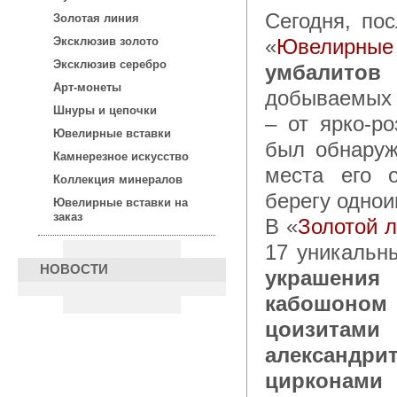
Сегодня, после 15:00 по московскому времени в каталоге
Золотая линия
«
Ювелирные
Эксклюзив золото
Эксклюзив серебро
умбалитов
Арт-монеты
добываемых в
Шнуры и цепочки
– от ярко-р
Ювелирные вставки
был обнаруж
Камнерезное искусство
места его 
Коллекция минералов
берегу однои
Ювелирные вставки на
заказ
В «
Золотой 
17 уникальн
НОВОСТИ
украшения
кабошоно
цоизита
александ
цирконами 