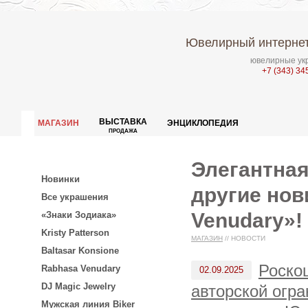
Ювелирный интернет
ювелирные укр
+7 (343) 34
ВЫСТАВКА
МАГАЗИН
ЭНЦИКЛОПЕДИЯ
ПРОДАЖА
Элегантная
Новинки
другие нов
Все украшения
Venudary»!
«Знаки Зодиака»
Kristy Patterson
МАГАЗИН
//
НОВОСТИ
Baltasar Konsione
Роско
Rabhasa Venudary
02.09.2025
DJ Magic Jewelry
авторской огра
Мужская линия Biker