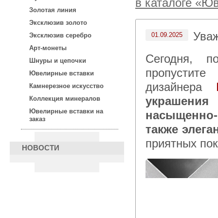
в каталоге «Ю
Золотая линия
Эксклюзив золото
Ува
01.09.2025
Эксклюзив серебро
Арт-монеты
Сегодня, после 15:00 по московскому времени не
Шнуры и цепочки
пропустите
Ювелирные вставки
дизайнера
Камнерезное искусство
украшени
Коллекция минералов
Ювелирные вставки на
насыщенно
заказ
также элега
приятных пок
НОВОСТИ