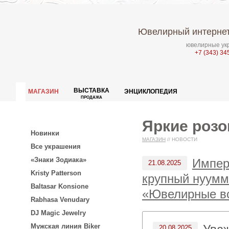
Ювелирный интернет
ювелирные укр
+7 (343) 34
ВЫСТАВКА
МАГАЗИН
ЭНЦИКЛОПЕДИЯ
ПРОДАЖА
Яркие роз
Новинки
МАГАЗИН
//
НОВОСТИ
Все украшения
«Знаки Зодиака»
Импер
21.08.2025
Kristy Patterson
крупный нуумм
Baltasar Konsione
«Ювелирные вс
Rabhasa Venudary
DJ Magic Jewelry
Мужская линия Biker
20.08.2025