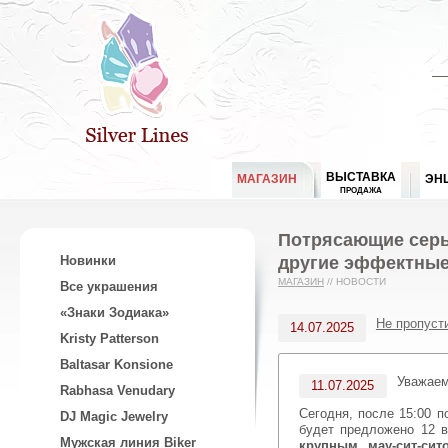
ВЫСТАВКА
МАГАЗИН
ЭН
ПРОДАЖА
Потрясающие серь
другие эффектные 
Новинки
МАГАЗИН
//
НОВОСТИ
Все украшения
«Знаки Зодиака»
Не пропуст
14.07.2025
Kristy Patterson
Baltasar Konsione
Уважае
11.07.2025
Rabhasa Venudary
Сегодня, после 15:00 п
DJ Magic Jewelry
будет предложено 12 
Мужская линия Biker
крупным мау-сит-си