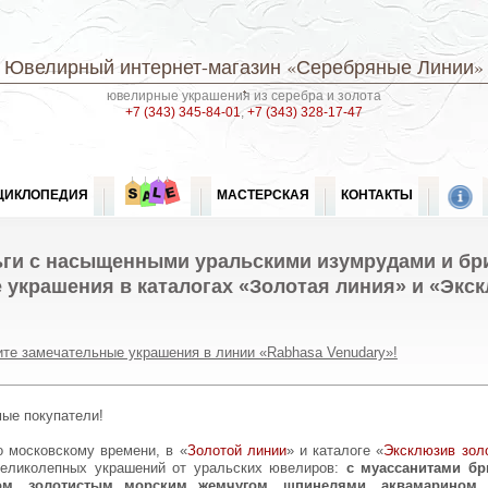
Ювелирный интернет-магазин
«Серебряные Линии»
ювелирные украшения из серебра и золота
+7 (343) 345-84-01
,
+7 (343) 328-17-47
ЦИКЛОПЕДИЯ
МАСТЕРСКАЯ
КОНТАКТЫ
ги с насыщенными уральскими изумрудами и бр
украшения в каталогах «Золотая линия» и «Экск
ите замечательные украшения в линии «Rabhasa Venudary»!
мые покупатели!
о московскому времени, в «
Золотой линии
» и каталоге «
Эксклюзив зол
великолепных украшений от уральских ювелиров:
с муассанитами бр
том, золотистым морским жемчугом, шпинелями, аквамарином 