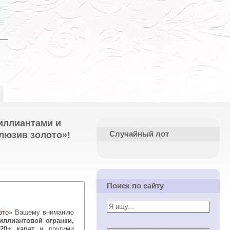
иллиантами и
люзив золото»!
Случайный лот
Поиск по сайту
ото
» Вашему вниманию
иллиантовой огранки,
20+ карат
и другими