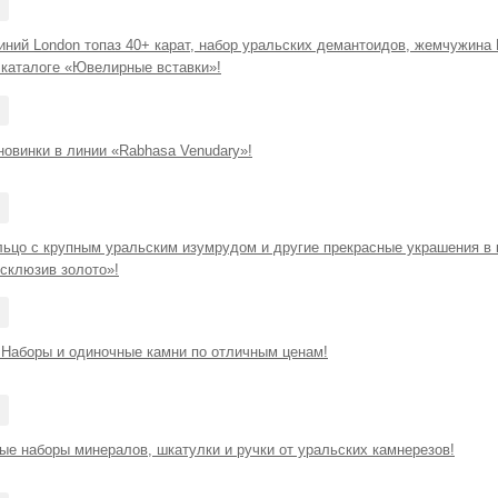
ний London топаз 40+ карат, набор уральских демантоидов, жемчужина 
 каталоге «Ювелирные вставки»!
новинки в линии «Rabhasa Venudary»!
льцо с крупным уральским изумрудом и другие прекрасные украшения в 
ксклюзив золото»!
 Наборы и одиночные камни по отличным ценам!
ые наборы минералов, шкатулки и ручки от уральских камнерезов!