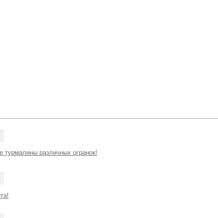
е турмалины различных огранок!
та!