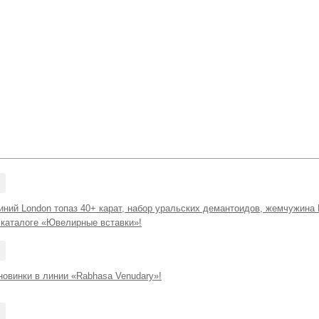
ний London топаз 40+ карат, набор уральских демантоидов, жемчужина 
 каталоге «Ювелирные вставки»!
новинки в линии «Rabhasa Venudary»!