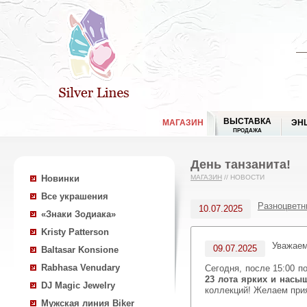
ВЫСТАВКА
МАГАЗИН
ЭН
ПРОДАЖА
День танзанита!
Новинки
МАГАЗИН
//
НОВОСТИ
Все украшения
Разноцветн
10.07.2025
«Знаки Зодиака»
Kristy Patterson
Уважае
09.07.2025
Baltasar Konsione
Rabhasa Venudary
Сегодня, после 15:00 
23 лота ярких и нас
DJ Magic Jewelry
коллекций! Желаем прия
Мужская линия Biker