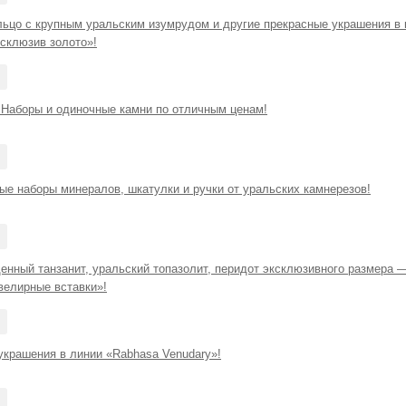
льцо с крупным уральским изумрудом и другие прекрасные украшения в 
ксклюзив золото»!
 Наборы и одиночные камни по отличным ценам!
ые наборы минералов, шкатулки и ручки от уральских камнерезов!
нный танзанит, уральский топазолит, перидот эксклюзивного размера — 
велирные вставки»!
крашения в линии «Rabhasa Venudary»!