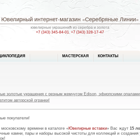
Ювелирный интернет-магазин
«Серебряные Линии»
ювелирные украшения из серебра и золота
+7 (343) 345-84-01
,
+7 (343) 328-17-47
ЦИКЛОПЕДИЯ
МАСТЕРСКАЯ
КОНТАКТЫ
ые золотые украшения с резным жемчугом Edison, эфиопскими опалами 
атитом авторской огранки!
мые покупатели!
о московскому времени в каталоге «
Ювелирные вставки
» Вас ждут
15 л
чные камни, пары и наборы высокой чистоты для коллекций и создания
ок!