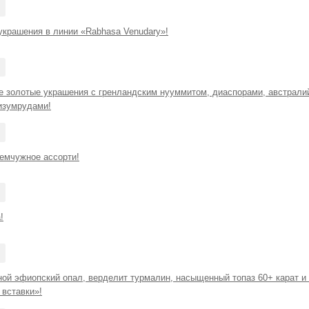
крашения в линии «Rabhasa Venudary»!
 золотые украшения с гренландским нууммитом, диаспорами, австрали
изумрудами!
емчужное ассорти!
!
ой эфиопский опал, верделит турмалин, насыщенный топаз 60+ карат и 
вставки»!