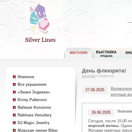
ВЫСТАВКА
МАГАЗИН
ЭН
ПРОДАЖА
День флюорита!
Новинки
МАГАЗИН
//
НОВОСТИ
Все украшения
Великолепн
27.06.2025
«Знаки Зодиака»
крупным ап
Kristy Patterson
Baltasar Konsione
Уважае
26.06.2025
Rabhasa Venudary
Сегодня, после
15:00 п
DJ Magic Jewelry
морской волны.
Одино
Желаем приятных покуп
Мужская линия Biker