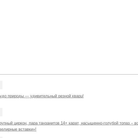
удо природы — удивительный резной кварц!
упный циркон, пара танзанитов 14+ карат, насыщенно-голубой топаз – вс
велирные вставки»!