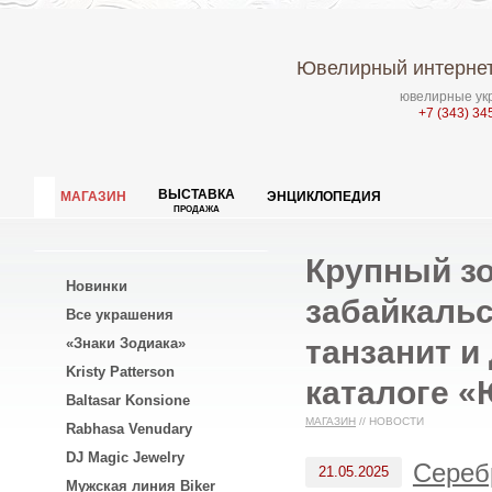
Ювелирный интернет
ювелирные укр
+7 (343) 34
ВЫСТАВКА
МАГАЗИН
ЭНЦИКЛОПЕДИЯ
ПРОДАЖА
Крупный зо
Новинки
забайкаль
Все украшения
танзанит и
«Знаки Зодиака»
Kristy Patterson
каталоге «
Baltasar Konsione
МАГАЗИН
//
НОВОСТИ
Rabhasa Venudary
DJ Magic Jewelry
Сереб
21.05.2025
Мужская линия Biker