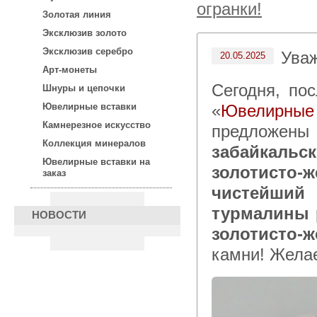
огранки!
Золотая линия
Эксклюзив золото
Эксклюзив серебро
Ува
20.05.2025
Арт-монеты
Сегодня, после 15:00 по московскому времени в каталоге
Шнуры и цепочки
«
Ювелирны
Ювелирные вставки
Камнерезное искусство
предложен
Коллекция минералов
забайкальс
Ювелирные вставки на
золотисто-
заказ
чистейший
турмалины 
НОВОСТИ
золотисто-
камни! Жела