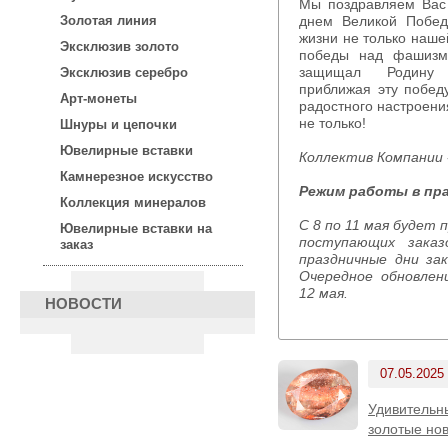
Мы поздравляем Вас с замечательным праздником —
Золотая линия
днем Великой Побед
жизни не только наше
Эксклюзив золото
победы над фашизм
защищал Родин
Эксклюзив серебро
приближая эту побе
Арт-монеты
радостного настроени
не только!
Шнуры и цепочки
Ювелирные вставки
Коллектив Компании
Камнерезное искусство
Режим работы в пр
Коллекция минералов
С 8 по 11 мая будет производиться только обработка
Ювелирные вставки на
поступающих зака
заказ
праздничные дни за
Очередное обновлен
12 мая.
НОВОСТИ
07.05.2025
Удивительн
золотые нов