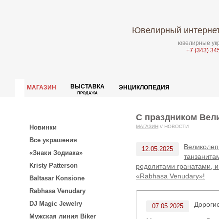
Ювелирный интернет
ювелирные укр
+7 (343) 34
ВЫСТАВКА
МАГАЗИН
ЭНЦИКЛОПЕДИЯ
ПРОДАЖА
С праздником Вел
Новинки
МАГАЗИН
//
НОВОСТИ
Все украшения
Великолеп
12.05.2025
«Знаки Зодиака»
танзанитам
Kristy Patterson
родолитами гранатами, и
«Rabhasa Venudary»!
Baltasar Konsione
Rabhasa Venudary
DJ Magic Jewelry
Дороги
07.05.2025
Мужская линия Biker