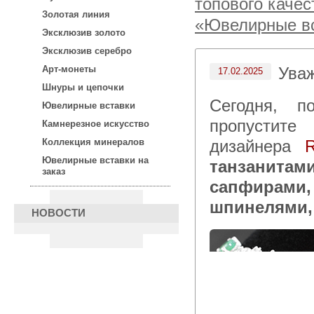
топового качес
Золотая линия
«Ювелирные вс
Эксклюзив золото
Эксклюзив серебро
Ува
Арт-монеты
17.02.2025
Шнуры и цепочки
Сегодня, после 15:00 по московскому времени не
Ювелирные вставки
пропустите
Камнерезное искусство
дизайнера
Коллекция минералов
Ювелирные вставки на
танзанита
заказ
сапфирам
шпинелями
НОВОСТИ