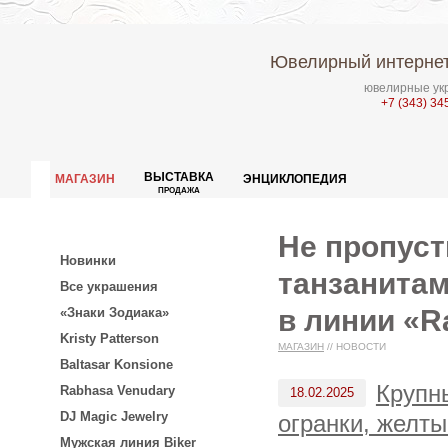
Ювелирный интернет
ювелирные укр
+7 (343) 34
ВЫСТАВКА
МАГАЗИН
ЭНЦИКЛОПЕДИЯ
ПРОДАЖА
Не пропуст
Новинки
танзанитам
Все украшения
в линии «R
«Знаки Зодиака»
Kristy Patterson
МАГАЗИН
//
НОВОСТИ
Baltasar Konsione
Крупн
Rabhasa Venudary
18.02.2025
DJ Magic Jewelry
огранки, желты
Мужская линия Biker