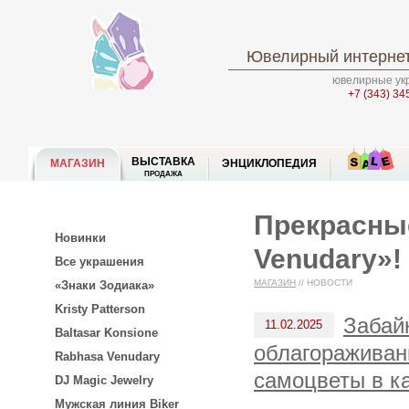
Ювелирный интернет
ювелирные укр
+7 (343) 34
ВЫСТАВКА
МАГАЗИН
ЭНЦИКЛОПЕДИЯ
ПРОДАЖА
Прекрасные
Новинки
Venudary»!
Все украшения
МАГАЗИН
//
НОВОСТИ
«Знаки Зодиака»
Kristy Patterson
Забай
11.02.2025
Baltasar Konsione
облагораживан
Rabhasa Venudary
самоцветы в к
DJ Magic Jewelry
Мужская линия Biker