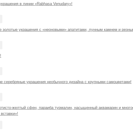
крашения в линии «Rabhasa Venudary»!
 золотые украшения с «неоновыми» апатитами, лунным камнем и резны
!
е серебряные украшения необычного дизайна с крупными самоцветами!
отисто-желтый сфен, параиба турмалин, насыщенный аквамарин и многое
вставки»!