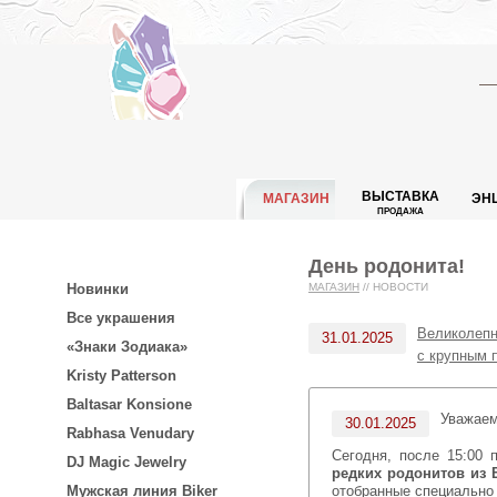
ВЫСТАВКА
МАГАЗИН
ЭН
ПРОДАЖА
День родонита!
Новинки
МАГАЗИН
//
НОВОСТИ
Все украшения
Великолепн
31.01.2025
«Знаки Зодиака»
с крупным 
Kristy Patterson
Baltasar Konsione
Уважае
30.01.2025
Rabhasa Venudary
Сегодня, после 15:00
DJ Magic Jewelry
редких родонитов из 
отобранные специально
Мужская линия Biker