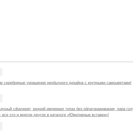
е серебряные украшения необычного дизайна с крупными самоцветами!
ьячный сфалерит, редкий империал топаз без облагораживания, пара го
 все это и многое другое в каталоге «Ювелирные вставки»!