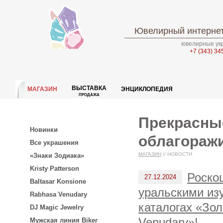
Ювелирный интернет
ювелирные укр
+7 (343) 34
ВЫСТАВКА
МАГАЗИН
ЭНЦИКЛОПЕДИЯ
ПРОДАЖА
Прекрасны
Новинки
облагораж
Все украшения
МАГАЗИН
//
НОВОСТИ
«Знаки Зодиака»
Kristy Patterson
Роско
27.12.2024
Baltasar Konsione
уральскими из
Rabhasa Venudary
каталогах «Зол
DJ Magic Jewelry
Venudary»!
Мужская линия Biker