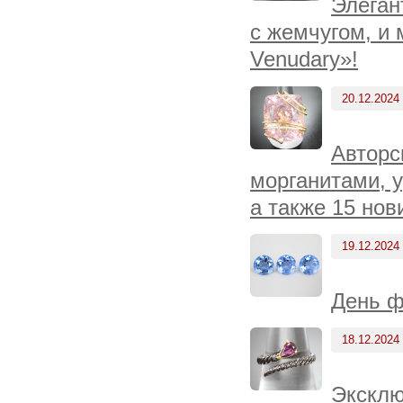
Элеган
с жемчугом, и 
Venudary»!
20.12.2024
Авторс
морганитами, 
а также 15 нов
19.12.2024
День ф
18.12.2024
Эксклю