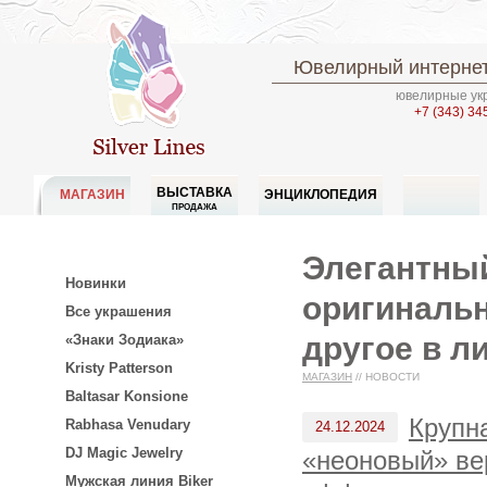
Ювелирный интернет
ювелирные укр
+7 (343) 34
ВЫСТАВКА
МАГАЗИН
ЭНЦИКЛОПЕДИЯ
ПРОДАЖА
Элегантный
Новинки
оригинальн
Все украшения
другое в л
«Знаки Зодиака»
Kristy Patterson
МАГАЗИН
//
НОВОСТИ
Baltasar Konsione
Крупн
Rabhasa Venudary
24.12.2024
DJ Magic Jewelry
«неоновый» ве
Мужская линия Biker