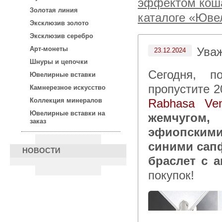
эффектом кошач
Золотая линия
каталоге «Юве
Эксклюзив золото
Эксклюзив серебро
Ува
Арт-монеты
23.12.2024
Шнуры и цепочки
Сегодня, после 15:00 по московскому времени не
Ювелирные вставки
пропустите 2
Камнерезное искусство
Rabhasa Ven
Коллекция минералов
Ювелирные вставки на
жемчугом,
заказ
эфиопскими
синими сап
НОВОСТИ
браслет с 
покупок!