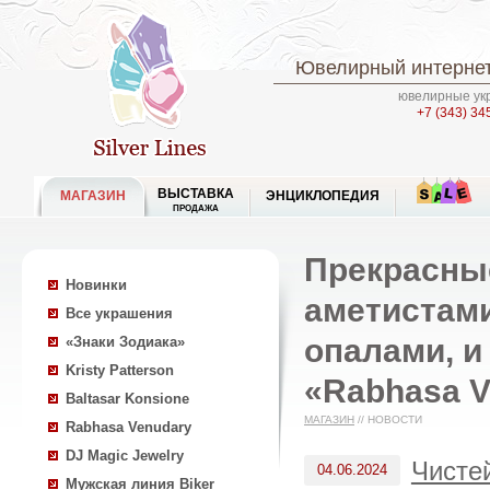
Ювелирный интернет
ювелирные укр
+7 (343) 34
ВЫСТАВКА
МАГАЗИН
ЭНЦИКЛОПЕДИЯ
ПРОДАЖА
Прекрасны
Новинки
аметистами
Все украшения
опалами, и
«Знаки Зодиака»
Kristy Patterson
«Rabhasa V
Baltasar Konsione
МАГАЗИН
//
НОВОСТИ
Rabhasa Venudary
DJ Magic Jewelry
Чисте
04.06.2024
Мужская линия Biker