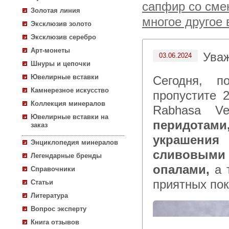
сапфир со сме
Золотая линия
многое другое 
Эксклюзив золото
Эксклюзив серебро
Арт-монеты
Ува
03.06.2024
Шнуры и цепочки
Ювелирные вставки
Сегодня, после 15:00 по московскому времени не
Камнерезное искусство
пропустите 
Коллекция минералов
Rabhasa V
Ювелирные вставки на
перидотами
заказ
украшения 
Энциклопедия минералов
сливовыми
Легендарные бренды
опалами,
а 
Справочники
приятных пок
Статьи
Литература
Вопрос эксперту
Книга отзывов