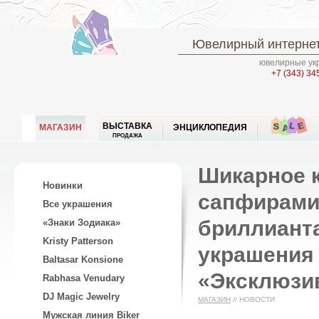
Ювелирный интернет
ювелирные укр
+7 (343) 34
ВЫСТАВКА
МАГАЗИН
ЭНЦИКЛОПЕДИЯ
ПРОДАЖА
Шикарное к
Новинки
сапфирами,
Все украшения
бриллианта
«Знаки Зодиака»
Kristy Patterson
украшения 
Baltasar Konsione
«Эксклюзив
Rabhasa Venudary
DJ Magic Jewelry
МАГАЗИН
//
НОВОСТИ
Мужская линия Biker