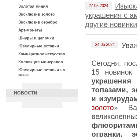
Изыск
27.05.2024
Золотая линия
украшения с а
Эксклюзив золото
Эксклюзив серебро
другие новинки
Арт-монеты
Шнуры и цепочки
Ува
24.05.2024
Ювелирные вставки
Камнерезное искусство
Сегодня, по
Коллекция минералов
Ювелирные вставки на
15 новинок
заказ
украшения
топазами, 
НОВОСТИ
и изумруда
золото
» Ва
великолепн
флюоритами
огранки, 