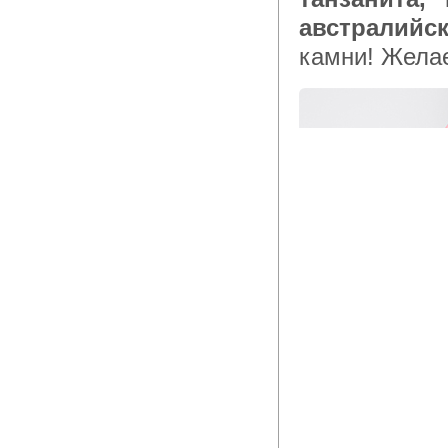
австралийс
камни! Жела