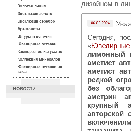
дизайном в ли
Золотая линия
Эксклюзив золото
Эксклюзив серебро
Ува
06.02.2024
Арт-монеты
Сегодня, после 15:00 по московскому времени в каталоге
Шнуры и цепочки
«
Ювелирные 
Ювелирные вставки
Камнерезное искусство
лимонный ц
Коллекция минералов
аметист ав
Ювелирные вставки на
аметист ав
заказ
редкой огр
без облаго
НОВОСТИ
аметрин ав
крупный а
авторской 
включения
танзанита,