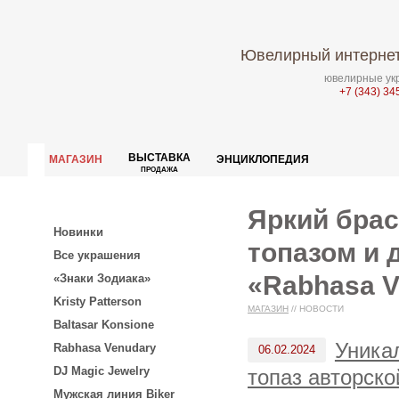
Ювелирный интернет
ювелирные укр
+7 (343) 34
ВЫСТАВКА
МАГАЗИН
ЭНЦИКЛОПЕДИЯ
ПРОДАЖА
Яркий брас
Новинки
топазом и 
Все украшения
«Rabhasa V
«Знаки Зодиака»
Kristy Patterson
МАГАЗИН
//
НОВОСТИ
Baltasar Konsione
Уника
Rabhasa Venudary
06.02.2024
DJ Magic Jewelry
топаз авторско
Мужская линия Biker