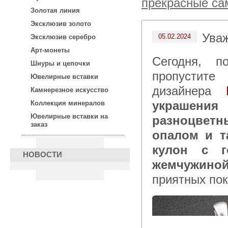
прекрасные са
Золотая линия
Эксклюзив золото
Ува
05.02.2024
Эксклюзив серебро
Арт-монеты
Сегодня, после 15:00 по московскому времени не
Шнуры и цепочки
пропустите
Ювелирные вставки
дизайнера
Камнерезное искусство
украшения
Коллекция минералов
Ювелирные вставки на
разноцвет
заказ
опалом и т
кулон с г
НОВОСТИ
жемчужиной
приятных пок