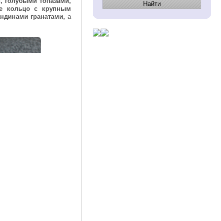
, голубыми топазами,
ое кольцо с крупным
ндинами гранатами,
а