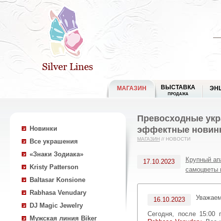
ВЫСТАВКА
МАГАЗИН
ЭН
ПРОДАЖА
Превосходные укр
эффектные новинки
Новинки
МАГАЗИН
//
НОВОСТИ
Все украшения
«Знаки Зодиака»
Крупный ап
17.10.2023
Kristy Patterson
самоцветы 
Baltasar Konsione
Rabhasa Venudary
Уважае
16.10.2023
DJ Magic Jewelry
Сегодня, после 15:00
Мужская линия Biker