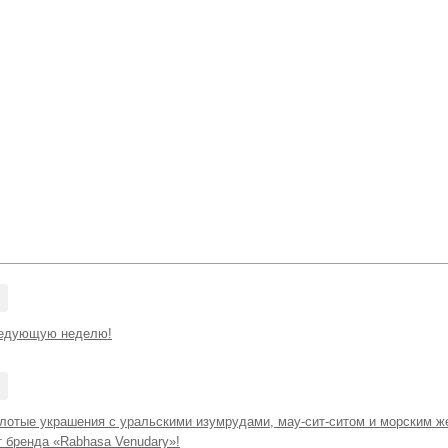
ледующую неделю!
лотые украшения с уральскими изумрудами, мау-сит-ситом и морским ж
 бренда «Rabhasa Venudary»!