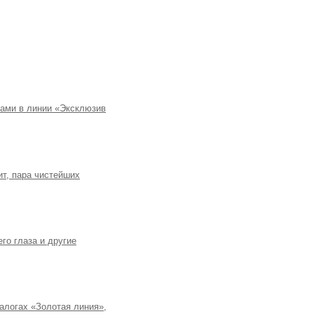
лами в линии «Эксклюзив
ит, пара чистейших
го глаза и другие
талогах «Золотая линия»,