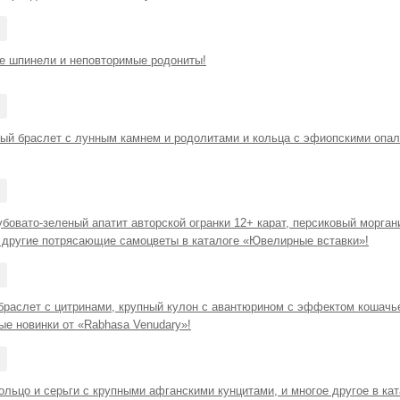
е шпинели и неповторимые родониты!
ый браслет с лунным камнем и родолитами и кольца с эфиопскими опа
бовато-зеленый апатит авторской огранки 12+ карат, персиковый морган
и другие потрясающие самоцветы в каталоге «Ювелирные вставки»!
браслет с цитринами, крупный кулон с авантюрином с эффектом кошачье
ые новинки от «Rabhasa Venudary»!
льцо и серьги с крупными афганскими кунцитами, и многое другое в ка