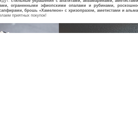
 ждут:
стильные украшения с апатитами, аквамаринами, аметистами
итами, ограненными эфиопскими опалами и рубинами, роскошн
апфирами, брошь «Хамелеон» с хризопразом, аметистами и альма
елаем приятных покупок!