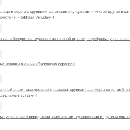
льцо и серьги с крупными афганскими кунцитами, и многое другое в ка
золото» и «Rabhasa Venudary»!
зовые и бесцветные муассаниты топовой огранки, серебряные украшения
ые новинки в линии «Эксклюзив серебро»!
леный апатит эксклюзивного размера, крупная пара морганитов, амблиг
«Ювелирные вставки»!
ые украшения с перидотами, аметистами, турмалинами и другими самоц