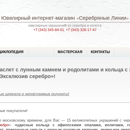
Ювелирный интернет-магазин
«Серебряные Линии»
ювелирные украшения из серебра и золота
+7 (343) 345-84-01
,
+7 (343) 328-17-47
ЦИКЛОПЕДИЯ
МАСТЕРСКАЯ
КОНТАКТЫ
аслет с лунным камнем и родолитами и кольца с
«Эксклюзив серебро»!
ые шпинели и неповторимые родониты!
мые покупатели!
ребро
»:
чудесные кольца с эфиопскими опалами, иолитами, г
ат, прекрасные серьги с резным розовым кварцем, зелеными амет