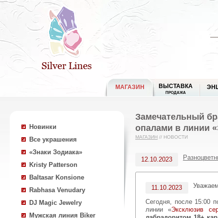
ВЫСТАВКА
МАГАЗИН
ЭН
ПРОДАЖА
Замечательный бр
опалами в линии 
Новинки
МАГАЗИН
//
НОВОСТИ
Все украшения
«Знаки Зодиака»
Разноцветн
12.10.2023
Kristy Patterson
Baltasar Konsione
Уважае
11.10.2023
Rabhasa Venudary
Сегодня, после 15:00 по московскому времени, для Вас — 15 великолепных украшений с чернением и золочением в
DJ Magic Jewelry
линии «
Эксклюзив се
Мужская линия Biker
лабрадоритом 18+ кар