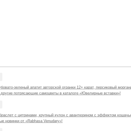
бовато-зеленый апатит авторской огранки 12+ карат, персиковый морган
и другие потрясающие самоцветы в каталоге «Ювелирные вставки»!
браслет с цитринами, крупный кулон с авантюрином с эффектом кошачье
ые новинки от «Rabhasa Venudary»!