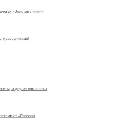
талогах «Золотая линия»,
 с муассанитами!
ониты, и другие самоцветы
ветами от «Rabhasa