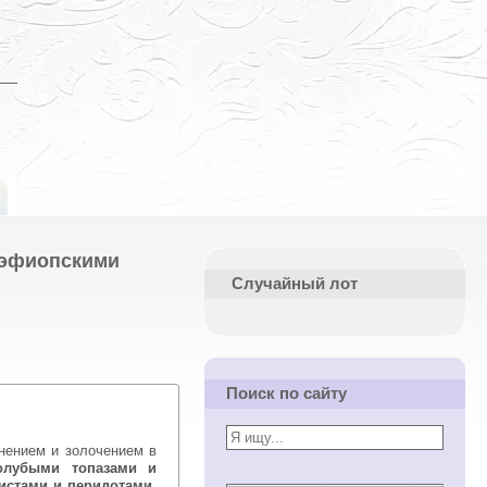
 эфиопскими
Случайный лот
Поиск по сайту
олубыми топазами и
истами и перидотами,