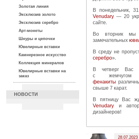
Золотая линия
В понедельник, 
Эксклюзив золото
Venudary
— 20 укр
сайте.
Эксклюзив серебро
Арт-монеты
Во вторник мы предложим Вашему вниманию 25
Шнуры и цепочки
замечательных
юве
Ювелирные вставки
В среду не пропу
Камнерезное искусство
серебро
».
Коллекция минералов
В четверг Вас будут ждать элегантные украшения
Ювелирные вставки на
с жемчуг
заказ
фенакиты
различны
свыше 7 карат.
НОВОСТИ
В пятницу Вас 
Venudary
и авто
дизайнеров!
28.07.2023