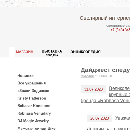
Ювелирный интернет
ювелирные укр
+7 (343) 34
ВЫСТАВКА
МАГАЗИН
ЭНЦИКЛОПЕДИЯ
ПРОДАЖА
Дайджест след
Новинки
МАГАЗИН
//
НОВОСТИ
Все украшения
Великоле
31.07.2023
«Знаки Зодиака»
крупные с
Kristy Patterson
бренда «Rabhasa Venu
Baltasar Konsione
Rabhasa Venudary
Уважа
28.07.2023
DJ Magic Jewelry
Держим вас в курс
Мужская линия Biker