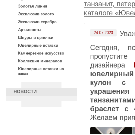
танзанит, пете
Золотая линия
каталоге «Юве
Эксклюзив золото
Эксклюзив серебро
Арт-монеты
Ува
24.07.2023
Шнуры и цепочки
Ювелирные вставки
Сегодня, после 15:00 по московскому времени не
Камнерезное искусство
пропустите
Коллекция минералов
дизайнера
Ювелирные вставки на
ювелирный 
заказ
кулон с а
украшения
НОВОСТИ
танзанитам
браслет с 
Желаем прия