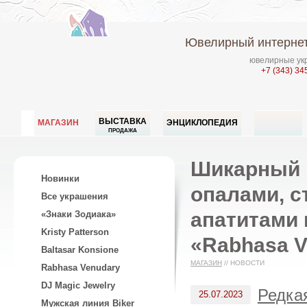
Ювелирный интернет
ювелирные укр
+7 (343) 34
ВЫСТАВКА
МАГАЗИН
ЭНЦИКЛОПЕДИЯ
ПРОДАЖА
Шикарный 
Новинки
опалами, 
Все украшения
апатитами 
«Знаки Зодиака»
Kristy Patterson
«Rabhasa V
Baltasar Konsione
МАГАЗИН
//
НОВОСТИ
Rabhasa Venudary
DJ Magic Jewelry
Редка
25.07.2023
Мужская линия Biker