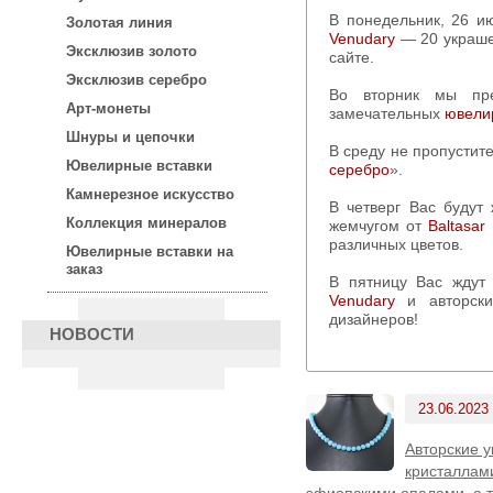
В понедельник, 26 
Золотая линия
Venudary
— 20 украше
Эксклюзив золото
сайте.
Эксклюзив серебро
Во вторник мы предложим Вашему вниманию 25
Арт-монеты
замечательных
ювели
Шнуры и цепочки
В среду не пропустит
Ювелирные вставки
серебро
».
Камнерезное искусство
В четверг Вас будут ждать 15 элегантных украшений с
Коллекция минералов
жемчугом от
Baltasar
различных цветов.
Ювелирные вставки на
заказ
В пятницу Вас жду
Venudary
и авторск
дизайнеров!
НОВОСТИ
23.06.2023
Авторские 
кристаллам
эфиопскими опалами, а т